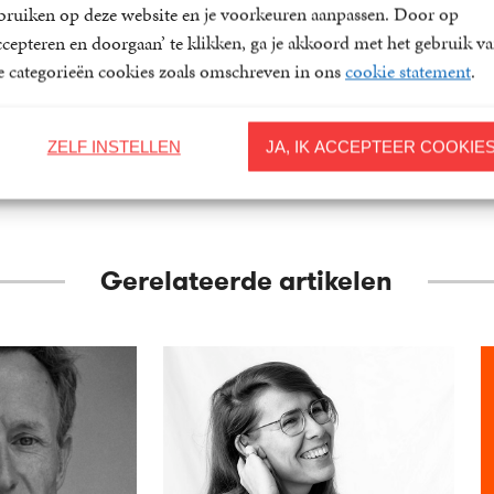
Toonder
Marten Toonder
Marten Toonder
bruiken op deze website en je voorkeuren aanpassen. Door op
4
Luisterboek
,
99
15
Paperback
,
00
ccepteren en doorgaan’ te klikken, ga je akkoord met het gebruik v
le categorieën cookies zoals omschreven in ons
cookie statement
.
ZELF INSTELLEN
JA, IK ACCEPTEER COOKIE
Gerelateerde artikelen