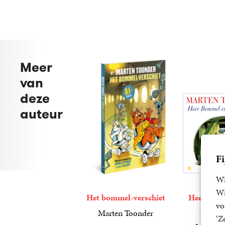
Meer
van
deze
auteur
Fi
Wi
Wi
Het bommel-verschiet
Heer Bom
vo
aam
Marten Toonder
‘Z