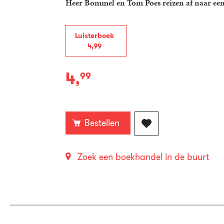
Heer Bommel en Tom Poes reizen af naar een 
Luisterboek
4
,
99
4
,
99
Luisterboek:
Bestellen
Zoek een boekhandel in de buurt