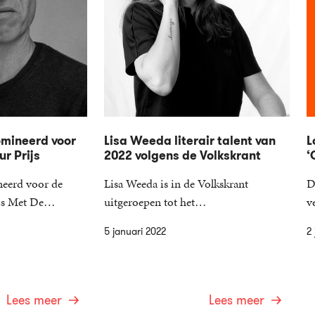
omineerd voor
Lisa Weeda literair talent van
L
ur Prijs
2022 volgens de Volkskrant
‘
neerd voor de
Lisa Weeda is in de Volkskrant
D
rijs Met De…
uitgeroepen tot het…
v
5 januari 2022
2 
Lees meer
Lees meer