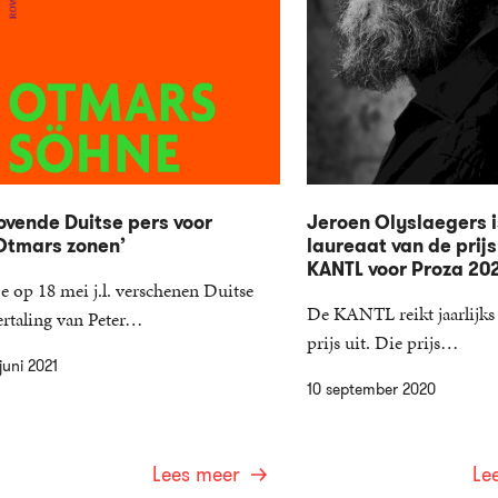
ovende Duitse pers voor
Jeroen Olyslaegers i
Otmars zonen’
laureaat van de prijs
KANTL voor Proza 20
e op 18 mei j.l. verschenen Duitse
De KANTL reikt jaarlijks 
ertaling van Peter…
prijs uit. Die prijs…
juni 2021
10 september 2020
Lees meer
Le