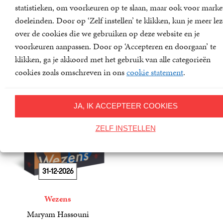
statistieken, om voorkeuren op te slaan, maar ook voor marke
Het kan anders
Exit lichaam
doeleinden. Door op ‘Zelf instellen’ te klikken, kun je meer le
Pim van den Berg
Mustafa Kör
over de cookies die we gebruiken op deze website en je
19
Paperback
,
99
21
Paperback
,
99
voorkeuren aanpassen. Door op ‘Accepteren en doorgaan’ te
klikken, ga je akkoord met het gebruik van alle categorieën
cookies zoals omschreven in ons
cookie statement
.
JA, IK ACCEPTEER COOKIES
ZELF INSTELLEN
31-12-2026
Wezens
Maryam Hassouni