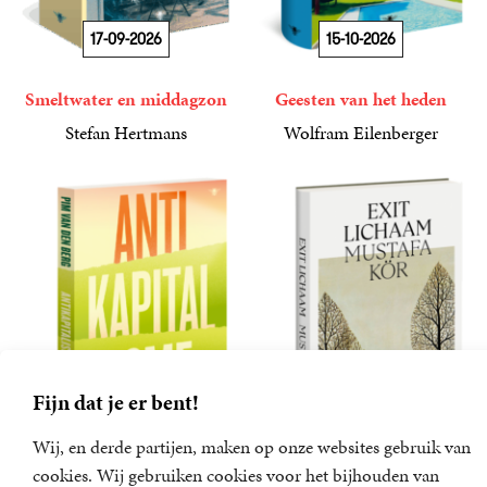
17-09-2026
15-10-2026
Smeltwater en middagzon
Geesten van het heden
Stefan Hertmans
Wolfram Eilenberger
34
Paperback
,
99
36
Gebonden
,
99
Fijn dat je er bent!
Wij, en derde partijen, maken op onze websites gebruik van
31-12-2026
31-12-2026
cookies. Wij gebruiken cookies voor het bijhouden van