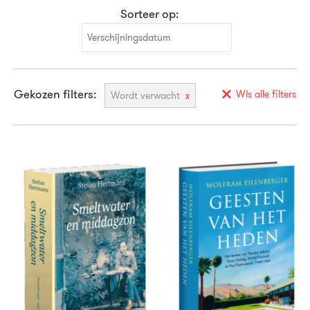
Sorteer op:
Verschijningsdatum
Verschijningsdatum
Gekozen filters:
Alfabetisch (A-Z)
Wis alle filters
Wordt verwacht
Alfabetisch (Z-A)
Prijs (oplopend)
Prijs (aflopend)