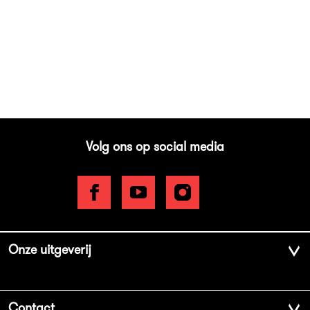
22
Paperback
,
99
Volg ons op social media
Onze uitgeverij
Over ons
Contact