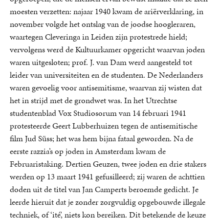
moesten verzetten: najaar 1940 kwam de ariërverklaring, in
november volgde het ontslag van de joodse hoogleraren,
waartegen Cleveringa in Leiden zijn protestrede hield;
vervolgens werd de Kultuurkamer opgericht waarvan joden
waren uitgesloten; prof. J. van Dam werd aangesteld tot
leider van universiteiten en de studenten. De Nederlanders
waren gevoelig voor antisemitisme, waarvan zij wisten dat
het in strijd met de grondwet was. In het Utrechtse
studentenblad Vox Studiosorum van 14 februari 1941
protesteerde Geert Lubberhuizen tegen de antisemitische
film Jud Süss; het was hem bijna fataal geworden. Na de
eerste razzia’s op joden in Amsterdam kwam de
Februaristaking. Dertien Geuzen, twee joden en drie stakers
werden op 13 maart 1941 gefusilleerd; zij waren de achttien
doden uit de titel van Jan Camperts beroemde gedicht. Je
leerde hieruit dat je zonder zorgvuldig opgebouwde illegale
techniek, of ‘ité’, niets kon bereiken. Dit betekende de keuze