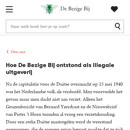
Gratis
vanaf
Zoeken
verzending
20
naar
euro
boeken,
Voor
auteurs
23:59
volgende
in
Over ons
en
besteld,
werkdag
huis
uitgevers
Hoe De Bezige Bij ontstond als illegale
uitgeverij
Veilig
betalen
Na de capitulatie voor de Duitse overmacht op 15 mei 1940
was het Nederlandse volk als verdoofd. Men voorvoelde het
Gratis
gevaar maar men dacht niet aan verzet. Alleen het
retourneren
Geuzenbericht van Bernard Yzerdraat en de Nieuwsbrief
van Pieter ’t Hoen toonden al vroeg een verzetshouding.
Door een reeks Duitse maatregelen werd de weerstand
opgeroepen, die de mensen ervan bewust maakte dat ze zich