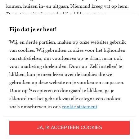
komen, huizen in- en uitgaan. Niemand kreeg vat op hem.
Dat zat hem in zijn onschuldige blik en argeloze
lichaamstaal. Toen de Duitsers hem op het matje hadden
Fijn dat je er bent!
geroepen wegens zijn artikel over Jud Süss, hadden ze hem
woedend toegebeten: ‘Sie sind natürlich auch Jude.’ Waarop
Wij, en derde partijen, maken op onze websites gebruik
Geert had geantwoord: ‘Nein, want ik heet Lubberhuizen.’
van cookies. Wij gebruiken cookies voor het bijhouden
Met aplomb onlogische conclusies verkopen, daar waren de
van statistieken, om voorkeuren op te slaan, maar ook
Duitsers niet op verdacht. (Alle post van deze kleine crisis
voor marketing doeleinden. Door op ‘Zelf instellen’ te
werd bewaard en bevatte later voorbeelden voor vruchtbare
klikken, kun je meer lezen over de cookies die we
vervalsingen.)
gebruiken op deze website en je voorkeuren aanpassen.
Door op ‘Accepteren en doorgaan’ te klikken, ga je
Geert ging even bij Fedde Weidema langs, met wie hij eens
akkoord met het gebruik van alle categorieën cookies
in een jazz-orkestje had gezeten, en vroeg hem van Jan
zoals omschreven in ons
cookie statement
.
Camperts ballade een rijmprent te maken. Weidema tekende
de prent die wij kennen: een compositie van een dode te
midden van de symbolen van Holland. Een vlinder,
JA, IK ACCEPTEER COOKIES
bloemen, de zon en het silhouet van een stad; daarbij de