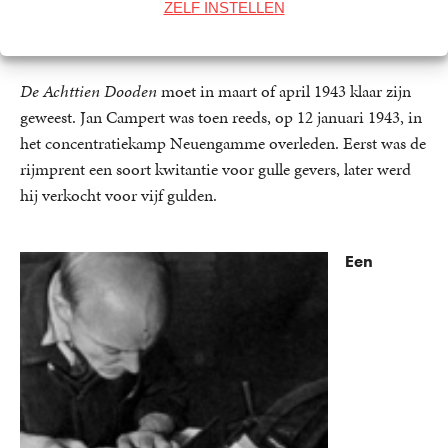
ZELF INSTELLEN
ruïnes van de oorlog, het prikkeldraad van de
onderdrukking.
De Achttien Dooden
moet in maart of april 1943 klaar zijn
geweest. Jan Campert was toen reeds, op 12 januari 1943, in
het concentratiekamp Neuengamme overleden. Eerst was de
rijmprent een soort kwitantie voor gulle gevers, later werd
hij verkocht voor vijf gulden.
Een