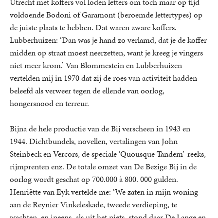
Utrecht met koffers vol loden letters om toch maar op tijd
voldoende Bodoni of Garamont (beroemde lettertypes) op
de juiste plaats te hebben. Dat waren zware koffers.
Lubberhuizen: ‘Dan was je hand zo verlamd, dat je de koffer
midden op straat moest neerzetten, want je kreeg je vingers
niet meer krom.’ Van Blommestein en Lubberhuizen
vertelden mij in 1970 dat zij de roes van activiteit hadden
beleefd als verweer tegen de ellende van oorlog,
hongersnood en terreur.
Bijna de hele productie van de Bij verscheen in 1943 en
1944. Dichtbundels, novellen, vertalingen van John
Steinbeck en Vercors, de speciale ‘Quousque Tandem’-reeks,
rijmprenten enz. De totale omzet van De Bezige Bij in de
oorlog wordt geschat op 700.000 à 800. 000 gulden.
Henriëtte van Eyk vertelde me: ‘We zaten in mijn woning
aan de Reynier Vinkeleskade, tweede verdieping, te
wachten, en ineens, als uit het niets, stond daar De Lange en