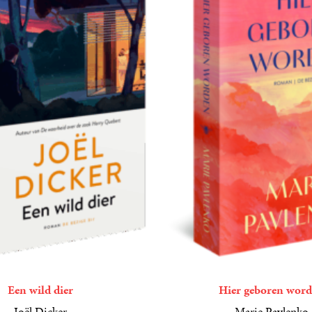
Een wild dier
Hier geboren wor
Joël Dicker
Marie Pavlenko