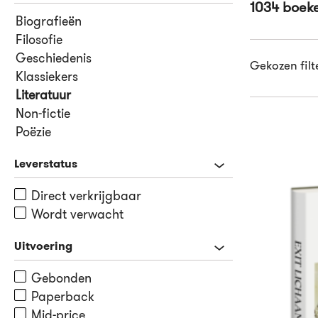
1034 boek
Biografieën
Filosofie
Geschiedenis
Gekozen filt
Klassiekers
Literatuur
Non-fictie
Poëzie
Leverstatus
Direct verkrijgbaar
Wordt verwacht
Uitvoering
Gebonden
Paperback
Mid-price