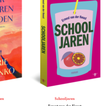
den
Schooljaren
Ernest van der Kwast