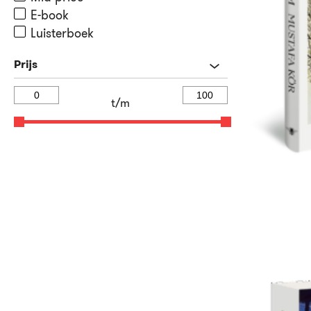
E-book
Luisterboek
Prijs
t/m
21
Paperback
,
99