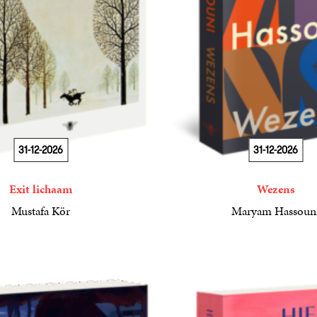
31-12-2026
31-12-2026
Exit lichaam
Wezens
Mustafa Kör
Maryam Hassoun
22
Paperback
,
99