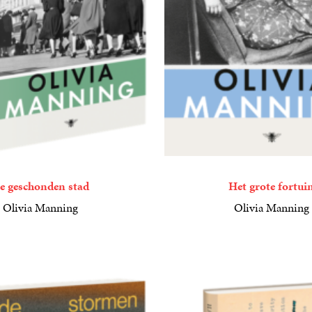
e geschonden stad
Het grote fortui
Olivia Manning
Olivia Manning
15
Paperback
,
00