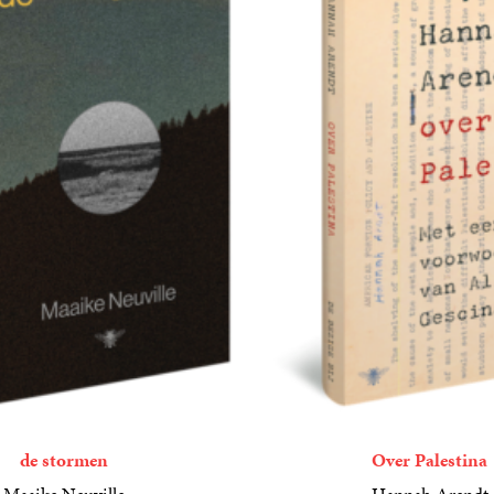
de stormen
Over Palestina
Maaike Neuville
Hannah Arendt