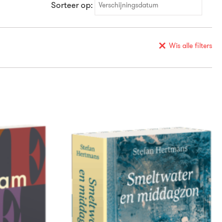
Sorteer op:
Verschijningsdatum
Verschijningsdatum
Alfabetisch (A-Z)
Wis alle filters
Alfabetisch (Z-A)
Prijs (oplopend)
Prijs (aflopend)