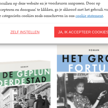
bruiken op deze website en je voorkeuren aanpassen. Door op
ccepteren en doorgaan’ te klikken, ga je akkoord met het gebruik v
le categorieën cookies zoals omschreven in ons
cookie statement
.
Heremietdagen
Nirwana
ZELF INSTELLEN
JA, IK ACCEPTEER COOKIE
Yanaika Zomer
Tommy Wiering
17
Paperback
,
50