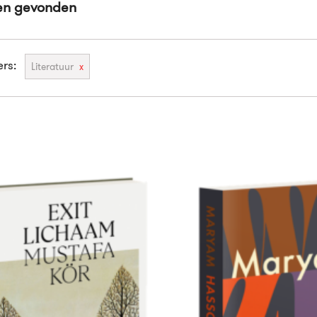
en gevonden
ers:
Literatuur