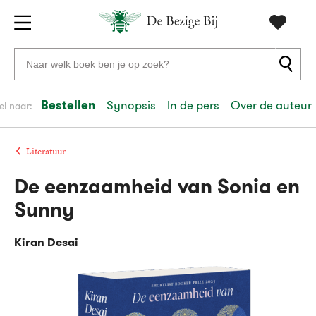
Gratis
vanaf
Zoeken
verzending
20
naar
euro
boeken,
Bestellen
Synopsis
In de pers
Over de auteur
el naar:
Voor
auteurs
23:59
volgende
in
en
besteld,
werkdag
huis
uitgevers
Literatuur
De eenzaamheid van Sonia en
Veilig
betalen
Sunny
Gratis
retourneren
Kiran Desai