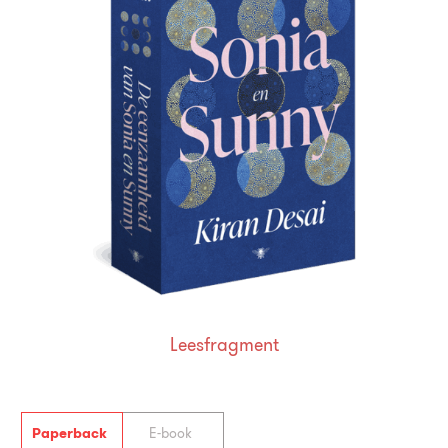
Leesfragment
Paperback
E-book