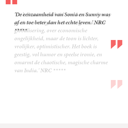
'Ook De eenzaamheid van Sonia en Sunny
gaat over emigreren en remigreren, over
globalisering, over economische
ongelijkheid, maar de toon is lichter,
vrolijker, optimistischer. Het boek is
geestig, vol humor en speelse ironie, en
omarmt de chaotische, magische charme
van India.'
NRC *****