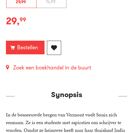
29
,
99
14
,
99
29
,
99
Paperback:
Bestellen
Zoek een boekhandel in de buurt
Synopsis
In de besneeuwde bergen van Vermont voelt Sonia zich
eenzaam. Ze is een studente met aspiraties om schrijver te
worden. Omdat ze heimwee heeft naar haar thuisland India