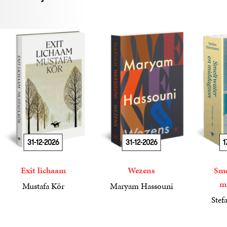
31-12-2026
31-12-2026
1
Exit lichaam
Wezens
Sme
m
Mustafa Kör
Maryam Hassouni
21
Paperback
,
99
22
Paperback
,
99
Stef
34
Paperba
,
99