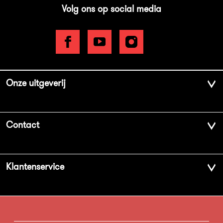
Volg ons op social media
Onze uitgeverij
Over ons
Contact
Geschiedenis
Contactinformatie
Klantenservice
Aanbiedingsbrochures
Voor de pers
Vacatures
FAQ Boekenwebshop
Sprekersbureau