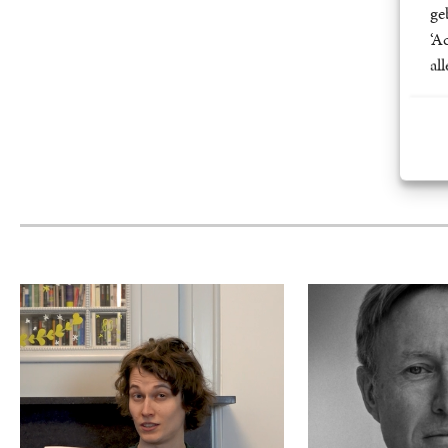
ge
‘A
al