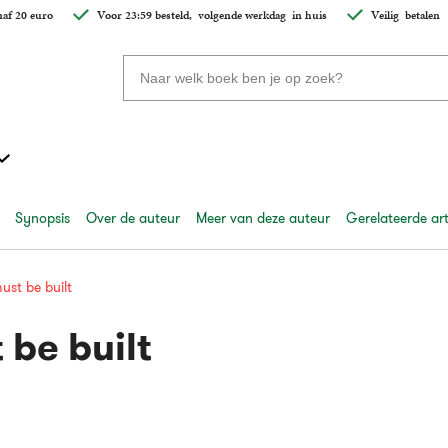
af 20 euro
Voor 23:59 besteld,
volgende werkdag
in huis
Veilig
betalen
Zoeken
naar
boeken,
auteurs
en
uitgevers
Synopsis
Over de auteur
Meer van deze auteur
Gerelateerde art
ust be built
 be built