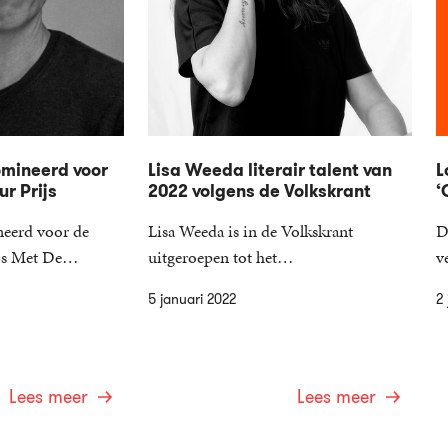
omineerd voor
Lisa Weeda literair talent van
L
ur Prijs
2022 volgens de Volkskrant
‘
neerd voor de
Lisa Weeda is in de Volkskrant
D
rijs Met De…
uitgeroepen tot het…
v
5 januari 2022
2 
Lees meer
Lees meer