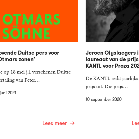
ovende Duitse pers voor
Jeroen Olyslaegers i
Otmars zonen’
laureaat van de prijs
KANTL voor Proza 20
e op 18 mei j.l. verschenen Duitse
De KANTL reikt jaarlijks 
ertaling van Peter…
prijs uit. Die prijs…
juni 2021
10 september 2020
Lees meer
Le