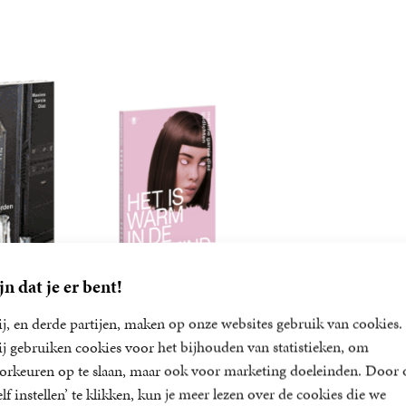
Prijswinnaar
jn dat je er bent!
j, en derde partijen, maken op onze websites gebruik van cookies.
k moet
Het is warm in de
j gebruiken cookies voor het bijhouden van statistieken, om
orden
hivemind
orkeuren op te slaan, maar ook voor marketing doeleinden. Door 
ia Diaz
Maxime Garcia Diaz
elf instellen’ te klikken, kun je meer lezen over de cookies die we
22
Paperback
,
99