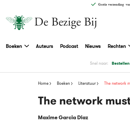
Gratis verzending
van
Boeken
Auteurs
Podcast
Nieuws
Rechten
Snel naar:
Bestellen
Home
Boeken
Literatuur
The network m
The network must
Maxime Garcia Diaz