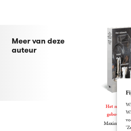
Meer van deze
auteur
Fi
Wi
Het netwer
Wi
gebouwd w
vo
Maxime Garc
‘Z
25
Paperback
,
00