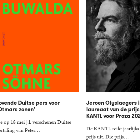
ovende Duitse pers voor
Jeroen Olyslaegers i
Otmars zonen’
laureaat van de prijs
KANTL voor Proza 20
e op 18 mei j.l. verschenen Duitse
De KANTL reikt jaarlijks 
ertaling van Peter…
prijs uit. Die prijs…