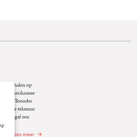
tripverhalen op
enkele Amerikaanse
 reisde Toonder
k van de tekenaar
isney gaf een
op
Lees meer