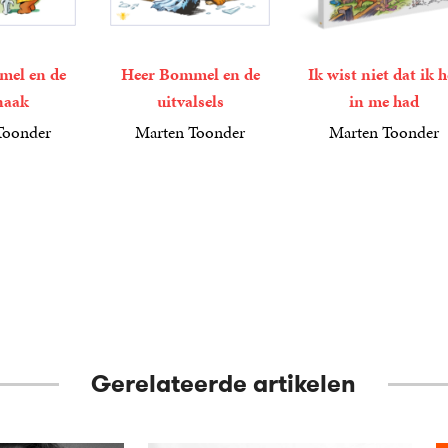
mel en de
Heer Bommel en de
Ik wist niet dat ik h
naak
uitvalsels
in me had
Toonder
Marten Toonder
Marten Toonder
4
Luisterboek
,
99
15
Paperback
,
00
Gerelateerde artikelen