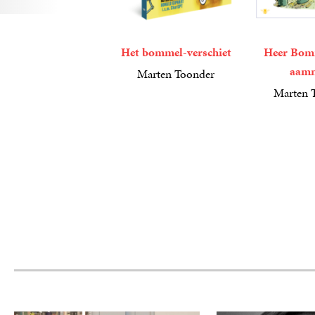
Het bommel-verschiet
Heer Bom
aam
Marten Toonder
15
Paperback
,
00
Marten 
4
Luisterboek
,
99