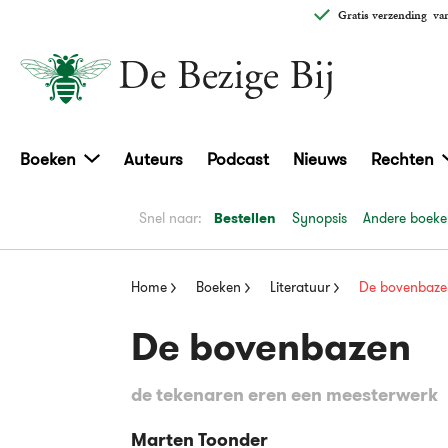
Gratis verzending
van
Boeken
Auteurs
Podcast
Nieuws
Rechten
Snel naar:
Bestellen
Synopsis
Andere boeken
Home
Boeken
Literatuur
De bovenbaze
De bovenbazen
de tekenaren eren een meesterwerk
Marten Toonder