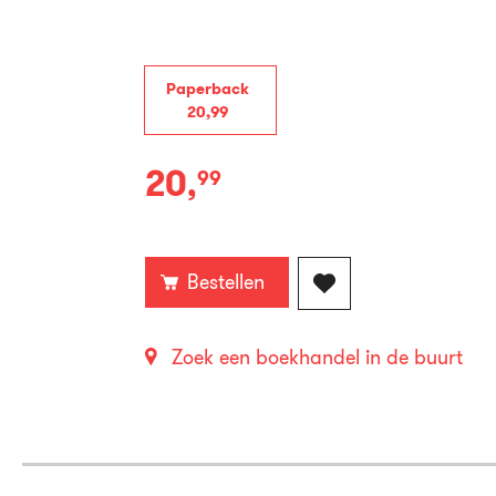
Paperback
20
,
99
20
,
99
Paperback:
Bestellen
Zoek een boekhandel in de buurt