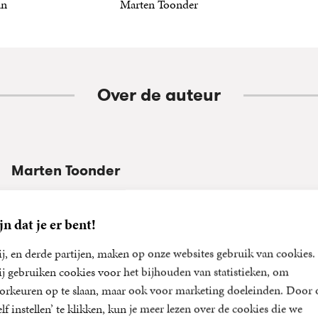
an
Marten Toonder
0
E-
,
99
book
Over de auteur
Marten Toonder
Marten Toonder (1912-2005) maakte voor het eerst kennis met s
zijn zesde jaar, toen zijn vader, gezagvoerder ter koopvaardij, 
jn dat je er bent!
kranten meebracht. Na het behalen van zijn eindexamen in 1931
per boot naar Zuid-Amerika. In Buenos Aires leerde hij het wer
j, en derde partijen, maken op onze websites gebruik van cookies.
Dante Quinterno kennen. Deze vroegere medewerker van Walt D
j gebruiken cookies voor het bijhouden van statistieken, om
schriftelijke tekencursus uit; van hem leerde Toonder de...
orkeuren op te slaan, maar ook voor marketing doeleinden. Door 
elf instellen’ te klikken, kun je meer lezen over de cookies die we