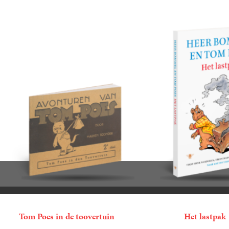
Tom Poes in de toovertuin
Het lastpak