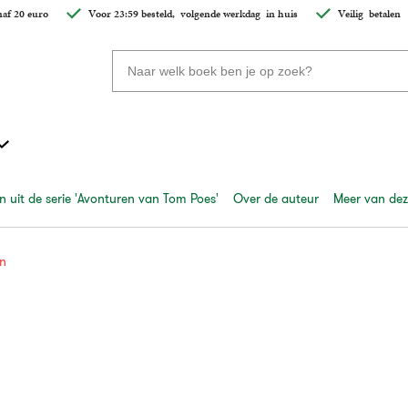
af 20 euro
Voor 23:59 besteld,
volgende werkdag
in huis
Veilig
betalen
Zoeken
naar
boeken,
auteurs
en
uitgevers
 uit de serie 'Avonturen van Tom Poes'
Over de auteur
Meer van dez
n