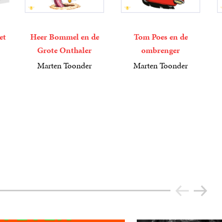
et
Heer Bommel en de
Tom Poes en de
Grote Onthaler
ombrenger
Marten Toonder
Marten Toonder
4
Luisterboek
,
99
4
Luisterboek
,
99
4
Lu
,