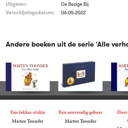
Uitgever:
De Bezige Bij
Verschijningsdatum:
06-05-2022
Andere boeken uit de serie 'Alle verh
Een lekker stukje
Een eenvoudig gebaar
Daar 
Marten Toonder
Marten Toonder