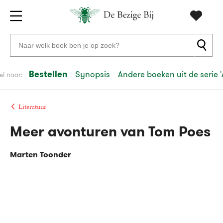
Gratis
vanaf
Zoeken
verzending
20
naar
euro
boeken,
Bestellen
Synopsis
Andere boeken uit de serie 
el naar:
Voor
auteurs
23:59
volgende
in
en
besteld,
werkdag
huis
uitgevers
Literatuur
Meer avonturen van Tom Poes
Veilig
betalen
Marten Toonder
Gratis
retourneren