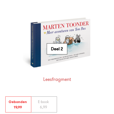
Deel 2
Leesfragment
Gebonden
E-book
19
,
99
6
,
99