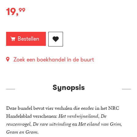
19
,
99
Gebonden:
Bestellen
Zoek een boekhandel in de buurt
Synopsis
Deze bundel bevat vier verhalen die eerder in het NRC
Handelsblad verschenen:
Het verdwijneiland
,
De
reuzenvogel
,
De rare uitvinding
en
Het eiland van Grim,
Gram en Grom
.