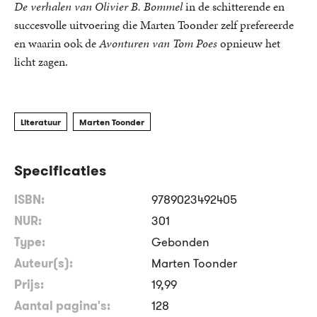
De verhalen van Olivier B. Bommel
in de schitterende en
succesvolle uitvoering die Marten Toonder zelf prefereerde
en waarin ook de
Avonturen van Tom Poes
opnieuw het
licht zagen.
Literatuur
Marten Toonder
Specificaties
ISBN:
9789023492405
NUR:
301
Type:
Gebonden
Auteur(s):
Marten Toonder
Prijs:
19
,
99
Aantal pagina's:
128