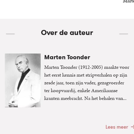
6
E-
,
99
19
Gebonden
,
99
Mart
book
6
E-
,
99
book
Over de auteur
Marten Toonder
Marten Toonder (1912-2005) maakte voor
het eerst kennis met stripverhalen op zijn
zesde jaar, toen zijn vader, gezagvoerder
ter koopvaardij, enkele Amerikaanse
kranten meebracht. Na het behalen van...
Lees meer