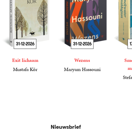
31-12-2026
31-12-2026
1
Exit lichaam
Wezens
Sme
m
Mustafa Kör
Maryam Hassouni
21
Paperback
,
99
22
Paperback
,
99
Stef
34
Paperba
,
99
Nieuwsbrief