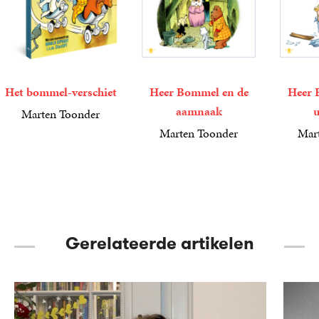
Het bommel-verschiet
Heer Bommel en de
Heer 
aamnaak
u
Marten Toonder
15
Paperback
,
00
Marten Toonder
Mar
4
Luisterboek
,
99
4
Luisterb
,
99
Gerelateerde artikelen