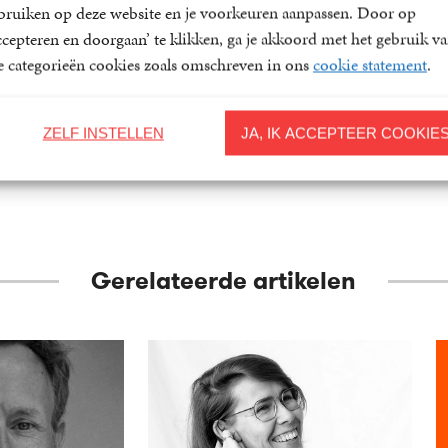
bruiken op deze website en je voorkeuren aanpassen. Door op
Toonder
Marten Toonder
Marten Toonder
ccepteren en doorgaan’ te klikken, ga je akkoord met het gebruik v
4
Luisterboek
,
99
15
Paperback
,
00
le categorieën cookies zoals omschreven in ons
cookie statement
.
ZELF INSTELLEN
JA, IK ACCEPTEER COOKIE
Gerelateerde artikelen