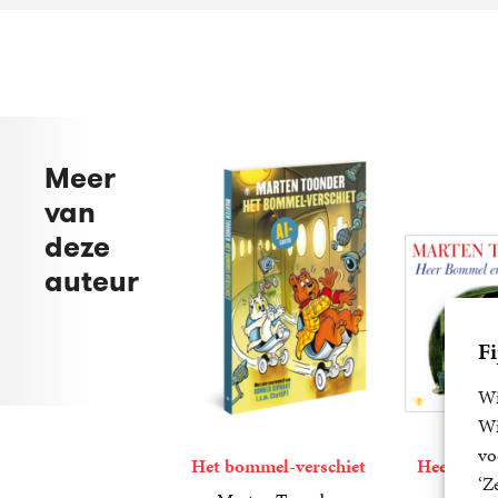
Meer
van
deze
auteur
Fi
Wi
Wi
vo
Het bommel-verschiet
Heer Bom
‘Z
aam