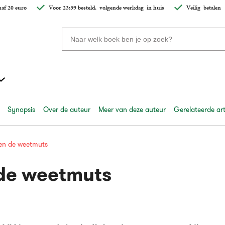
af 20 euro
Voor 23:59 besteld,
volgende werkdag
in huis
Veilig
betalen
Zoeken
naar
boeken,
auteurs
en
uitgevers
Synopsis
Over de auteur
Meer van deze auteur
Gerelateerde art
en de weetmuts
de weetmuts