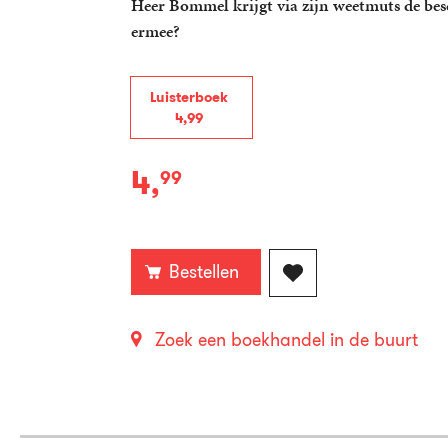
Heer Bommel krijgt via zijn weetmuts de besc
ermee?
Luisterboek
4
,
99
4
,
99
Luisterboek:
Bestellen
Zoek een boekhandel in de buurt