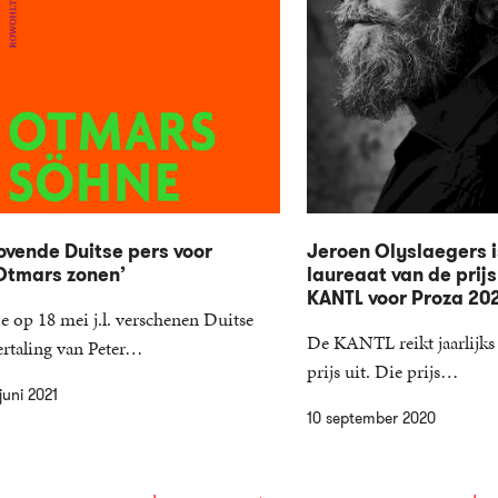
ovende Duitse pers voor
Jeroen Olyslaegers i
Otmars zonen’
laureaat van de prijs
KANTL voor Proza 20
e op 18 mei j.l. verschenen Duitse
De KANTL reikt jaarlijks 
ertaling van Peter…
prijs uit. Die prijs…
juni 2021
10 september 2020