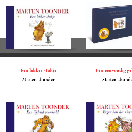
Een lekker stukje
Een eenvoudig ge
Marten Toonder
Marten Toond
6
E-
,
99
19
Gebonden
,
99
book