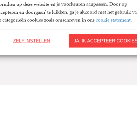
bruiken op deze website en je voorkeuren aanpassen. Door op
zijn zesde jaar, toen zijn vader, gezagvoerder ter koopvaardij, 
ccepteren en doorgaan’ te klikken, ga je akkoord met het gebruik v
kranten meebracht. Na het behalen van zijn eindexamen in 1931
le categorieën cookies zoals omschreven in ons
cookie statement
.
per boot naar Zuid-Amerika. In Buenos Aires leerde hij het wer
Dante Quinterno kennen. Deze vroegere medewerker van Walt D
schriftelijke tekencursus uit; van hem leerde Toonder de...
ZELF INSTELLEN
JA, IK ACCEPTEER COOKIE