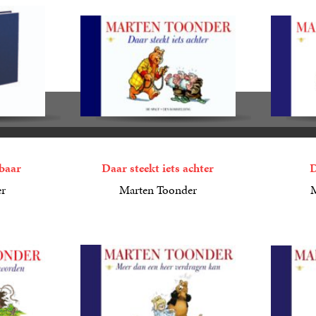
baar
Daar steekt iets achter
D
er
Marten Toonder
M
6
E-
,
99
15
Gebonde
,
00
book