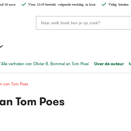
af 20 euro
Voor 23:59 besteld,
volgende werkdag
in huis
Veilig
betalen
Zoeken
naar
boeken,
auteurs
en
uitgevers
 'Alle verhalen van Olivier B. Bommel en Tom Poes'
Over de auteur
M
en van Tom Poes
van Tom Poes