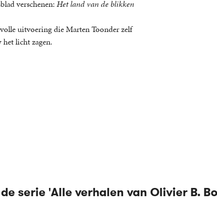
sblad verschenen:
Het land van de blikken
svolle uitvoering die Marten Toonder zelf
het licht zagen.
de serie 'Alle verhalen van Olivier B. 