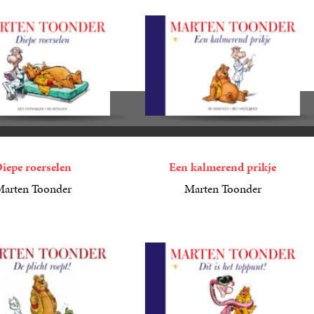
iepe roerselen
Een kalmerend prikje
arten Toonder
Marten Toonder
n
6
E-
,
99
book