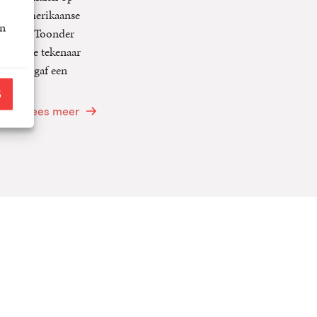
enkele Amerikaanse
an
 reisde Toonder
k van de tekenaar
isney gaf een
S
Lees meer