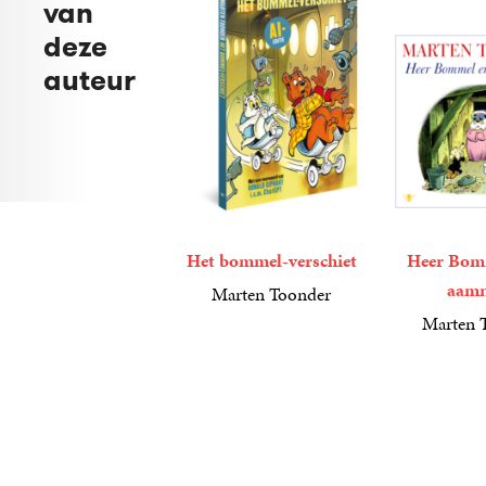
van
deze
auteur
Het bommel-verschiet
Heer Bom
aam
Marten Toonder
15
Paperback
,
00
Marten 
4
Luisterboek
,
99