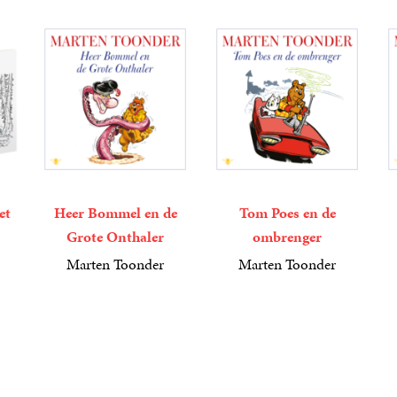
et
Heer Bommel en de
Tom Poes en de
Grote Onthaler
ombrenger
Marten Toonder
Marten Toonder
4
Luisterboek
,
99
4
Luisterboek
,
99
4
Lu
,