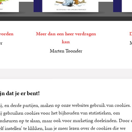
 worden
Meer dan een heer verdragen
D
kan
er
M
6
E-
,
99
Marten Toonder
book
6
E-
,
99
book
Over de auteur
jn dat je er bent!
j, en derde partijen, maken op onze websites gebruik van cookies.
j gebruiken cookies voor het bijhouden van statistieken, om
Marten Toonder
orkeuren op te slaan, maar ook voor marketing doeleinden. Door 
elf instellen’ te klikken, kun je meer lezen over de cookies die we
Marten Toonder (1912-2005) maakte voor het eerst kennis met s