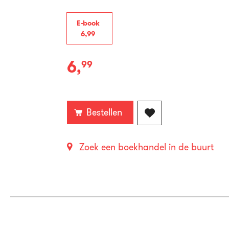
E-book
6
,
99
6
,
99
E-
book:
Bestellen
Zoek een boekhandel in de buurt