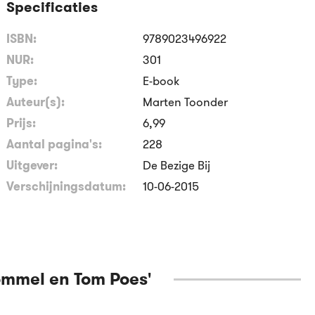
Specificaties
ISBN:
9789023496922
NUR:
301
Type:
E-book
Auteur(s):
Marten Toonder
Prijs:
6
,
99
Aantal pagina's:
228
Uitgever:
De Bezige Bij
Verschijningsdatum:
10-06-2015
Bommel en Tom Poes'