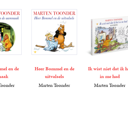
mel en de
Heer Bommel en de
Ik wist niet dat ik h
naak
uitvalsels
in me had
Toonder
Marten Toonder
Marten Toonder
4
Luisterboek
,
99
15
Paperback
,
00