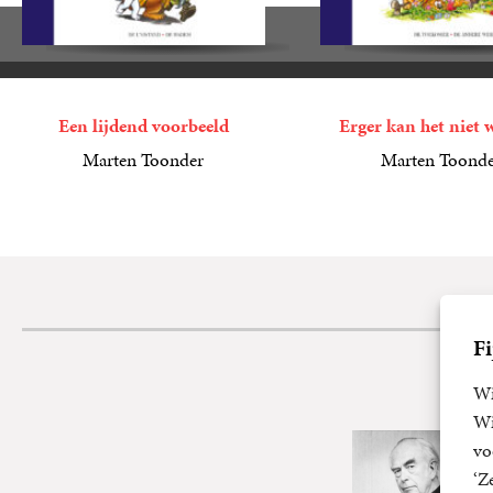
Een lijdend voorbeeld
Erger kan het niet
Marten Toonder
Marten Toond
6
E-
,
99
6
E-
,
99
book
book
Fi
Wi
Wi
vo
‘Z