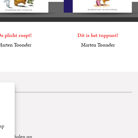
e plicht roept!
Dit is het toppunt!
arten Toonder
Marten Toonder
15
Gebonden
,
00
op
tripverhalen op