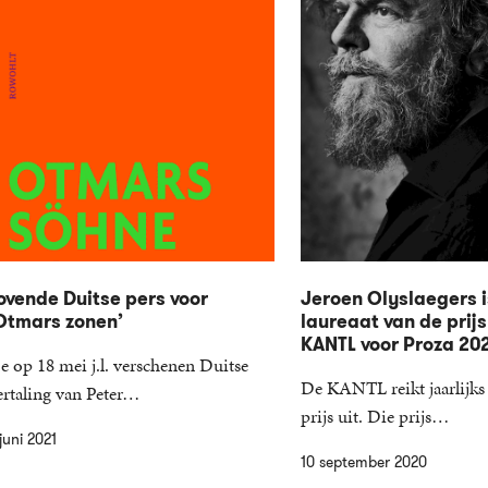
ovende Duitse pers voor
Jeroen Olyslaegers i
Otmars zonen’
laureaat van de prijs
KANTL voor Proza 20
e op 18 mei j.l. verschenen Duitse
De KANTL reikt jaarlijks 
ertaling van Peter…
prijs uit. Die prijs…
juni 2021
10 september 2020