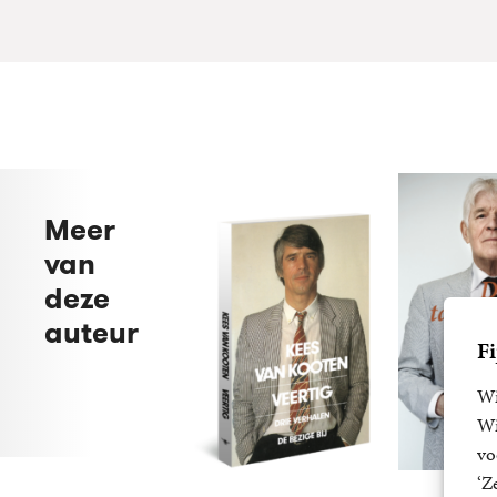
Meer
van
deze
auteur
Fi
Wi
Wi
vo
‘Z