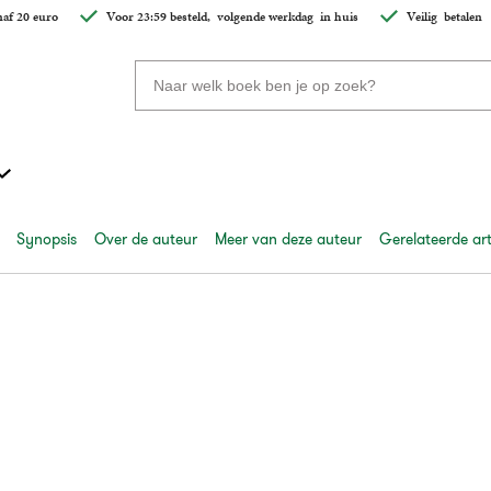
af 20 euro
Voor 23:59 besteld,
volgende werkdag
in huis
Veilig
betalen
Zoeken
naar
boeken,
auteurs
en
uitgevers
Synopsis
Over de auteur
Meer van deze auteur
Gerelateerde art