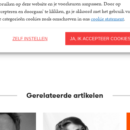
bruiken op deze website en je voorkeuren aanpassen. Door op
arige vrede
Aanelkaar
Luim
ccepteren en doorgaan’ te klikken, ga je akkoord met het gebruik v
 Kooten
Remco Campert, Kees
Gerrit Komrij, Kees 
le categorieën cookies zoals omschreven in ons
cookie statement
.
van Kooten
Kooten
25
Gebonden
,
00
6
E-
,
99
book
ZELF INSTELLEN
JA, IK ACCEPTEER COOKIE
Gerelateerde artikelen