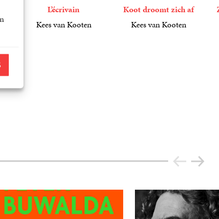
L’écrivain
Koot droomt zich af
an
van
Kees van Kooten
Kees van Kooten
2
E-
,
99
6
E-
,
99
book
book
6
E
,
b
S