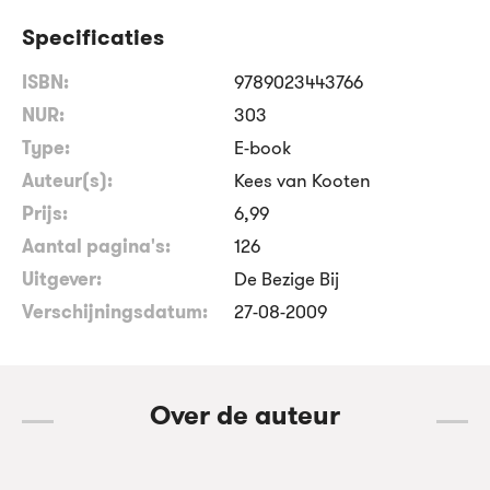
Specificaties
ISBN:
9789023443766
NUR:
303
Type:
E-book
Auteur(s):
Kees van Kooten
Prijs:
6
,
99
Aantal pagina's:
126
Uitgever:
De Bezige Bij
Verschijningsdatum:
27-08-2009
Over de auteur