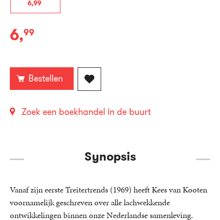
6
,
99
6
,
99
E-
book:
Bestellen
Zoek een boekhandel in de buurt
Synopsis
Vanaf zijn eerste Treitertrends (1969) heeft Kees van Kooten
voornamelijk geschreven over alle lachwekkende
ontwikkelingen binnen onze Nederlandse samenleving.