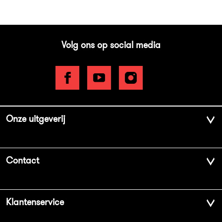
Volg ons op social media
Onze uitgeverij
Over ons
Contact
Geschiedenis
Contactinformatie
Klantenservice
Aanbiedingsbrochures
Voor de pers