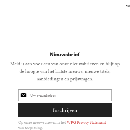
15
Paperback
,
00
7
E-
,
99
v
book
25
Gebond
,
00
Nieuwsbrief
Meld u aan voor een van onze nieuwsbrieven en blijf op
de hoogte van het laatste nieuws, nieuwe titels,
aanbiedingen en prijsvragen.
E-
mailadres
Inschrijven
Op onze nieuwsbrieven is het
WPG Privacy Statement
van toepassing.