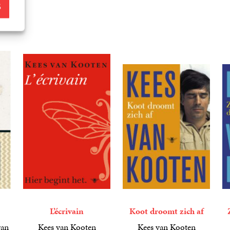
S
L’écrivain
Koot droomt zich af
van
Kees van Kooten
Kees van Kooten