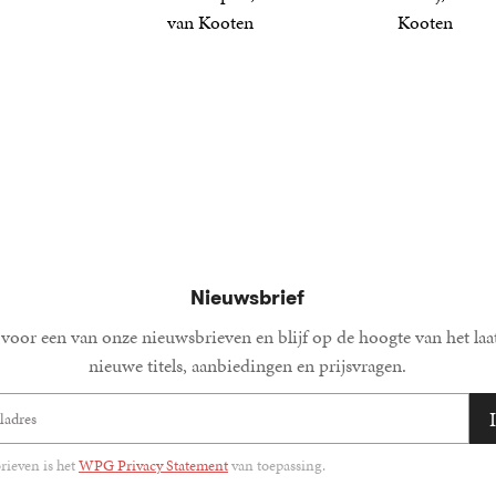
van Kooten
Kooten
25
Gebonden
,
00
6
E-
,
99
book
Nieuwsbrief
voor een van onze nieuwsbrieven en blijf op de hoogte van het laa
nieuwe titels, aanbiedingen en prijsvragen.
ieven is het
WPG Privacy Statement
van toepassing.