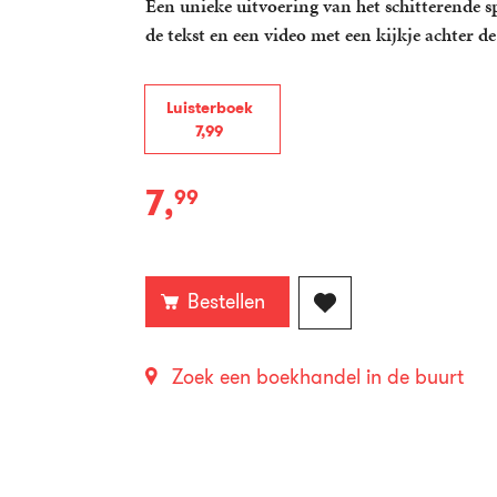
Een unieke uitvoering van het schitterende s
de tekst en een video met een kijkje achter d
Luisterboek
7
,
99
7
,
99
Luisterboek:
Bestellen
Zoek een boekhandel in de buurt