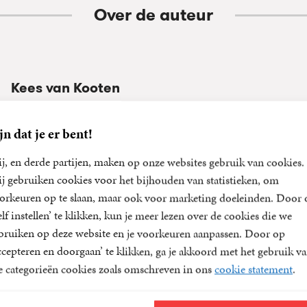
Over de auteur
Kees van Kooten
Kees van Kooten (1941) richtte op de middelbare school met W
cabaretgroep op. Na school bleef hij met De Bie samenwerken, e
jn dat je er bent!
Clichémannetjes, vanaf 1965 voor diverse televisieprogramma's
j, en derde partijen, maken op onze websites gebruik van cookies.
Hadimassa (VARA) en Het Gat van Nederland (VPRO). In 1972 
j gebruiken cookies voor het bijhouden van statistieken, om
Wim de Bie het Simplisties Verbond op, zij werden in 1974 en 
orkeuren op te slaan, maar ook voor marketing doeleinden. Door 
met de Nipkow-schijf en in 1985 met de...
elf instellen’ te klikken, kun je meer lezen over de cookies die we
bruiken op deze website en je voorkeuren aanpassen. Door op
ccepteren en doorgaan’ te klikken, ga je akkoord met het gebruik v
le categorieën cookies zoals omschreven in ons
cookie statement
.