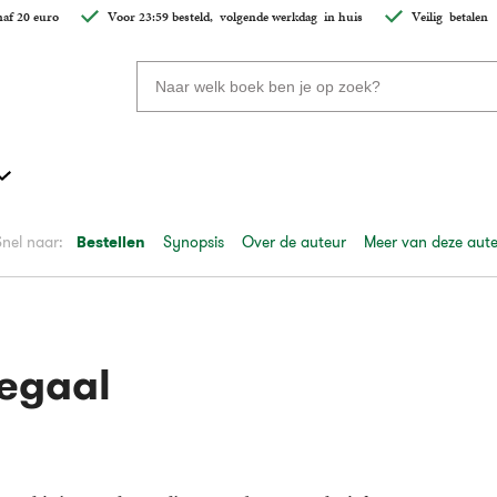
af 20 euro
Voor 23:59 besteld,
volgende werkdag
in huis
Veilig
betalen
Zoeken
naar
boeken,
auteurs
en
uitgevers
Snel naar:
Bestellen
Synopsis
Over de auteur
Meer van deze aut
tegaal