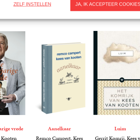
ZELF INSTELLEN
JA, IK ACCEPTEER COOKIE
arige vrede
Aanelkaar
Luim
 Kooten
Remco Campert, Kees
Gerrit Komrij, Kees 