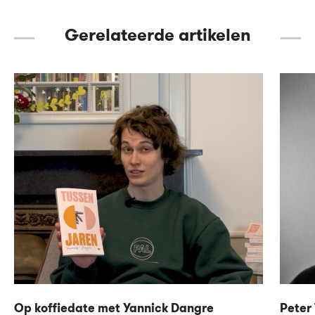
Gerelateerde artikelen
Op koffiedate met Yannick Dangre
Peter 