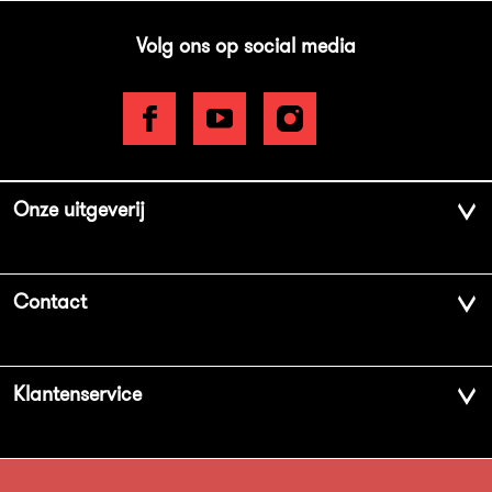
Volg ons op social media
Onze uitgeverij
Over ons
Contact
Geschiedenis
Contactinformatie
Klantenservice
Aanbiedingsbrochures
Voor de pers
Vacatures
FAQ Boekenwebshop