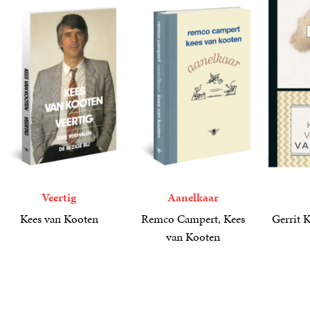
Veertig
Aanelkaar
Kees van Kooten
Remco Campert, Kees
Gerrit 
15
Paperback
,
00
van Kooten
25
Gebonden
,
00
6
E-
,
99
book