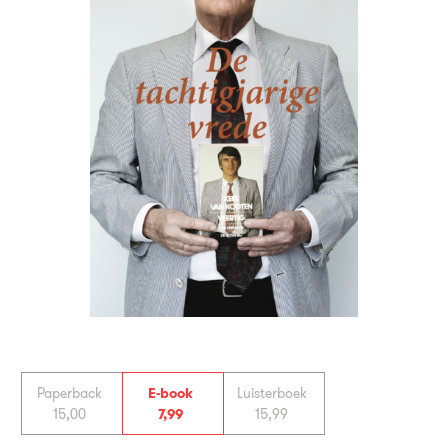
Paperback
E-book
Luisterboek
15
,
00
7
,
99
15
,
99