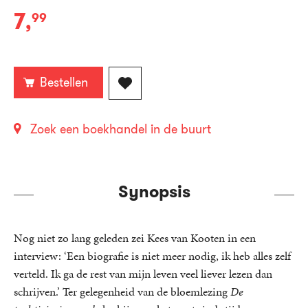
7
,
99
E-
book:
Bestellen
Zoek een boekhandel in de buurt
Synopsis
Nog niet zo lang geleden zei Kees van Kooten in een
interview: ‘Een biografie is niet meer nodig, ik heb alles zelf
verteld. Ik ga de rest van mijn leven veel liever lezen dan
schrijven.’ Ter gelegenheid van de bloemlezing
De