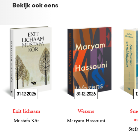
Bekijk ook eens
31-12-2026
31-12-2026
1
Exit lichaam
Wezens
Sme
m
Mustafa Kör
Maryam Hassouni
21
Paperback
,
99
22
Paperback
,
99
Stef
34
Paperba
,
99