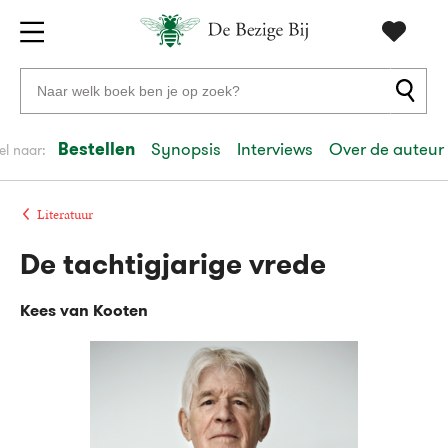
Gratis
vanaf
Zoeken
verzending
20
naar
euro
boeken,
Bestellen
Synopsis
Interviews
Over de auteur
el naar:
Voor
auteurs
23:59
volgende
in
en
besteld,
werkdag
huis
uitgevers
Literatuur
De tachtigjarige vrede
Veilig
betalen
Kees van Kooten
Gratis
retourneren