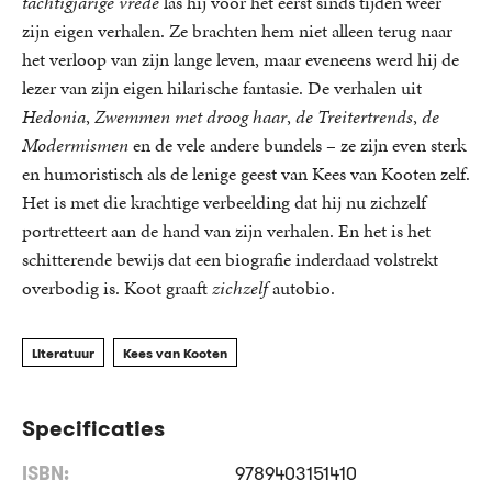
tachtigjarige vrede
las hij voor het eerst sinds tijden weer
zijn eigen verhalen. Ze brachten hem niet alleen terug naar
het verloop van zijn lange leven, maar eveneens werd hij de
lezer van zijn eigen hilarische fantasie. De verhalen uit
Hedonia
,
Zwemmen met droog haar
,
de Treitertrends
,
de
Modermismen
en de vele andere bundels – ze zijn even sterk
en humoristisch als de lenige geest van Kees van Kooten zelf.
Het is met die krachtige verbeelding dat hij nu zichzelf
portretteert aan de hand van zijn verhalen. En het is het
schitterende bewijs dat een biografie inderdaad volstrekt
overbodig is. Koot graaft
zichzelf
autobio.
Literatuur
Kees van Kooten
Specificaties
ISBN:
9789403151410