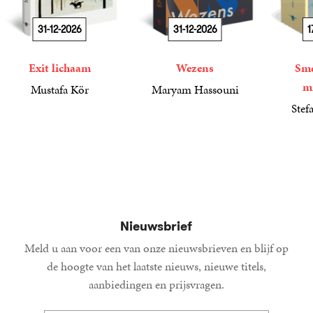
31-12-2026
31-12-2026
1
Exit lichaam
Wezens
Sme
m
Mustafa Kör
Maryam Hassouni
21
Paperback
,
99
22
Paperback
,
99
Stef
34
Paperba
,
99
Nieuwsbrief
Meld u aan voor een van onze nieuwsbrieven en blijf op
de hoogte van het laatste nieuws, nieuwe titels,
aanbiedingen en prijsvragen.
E-