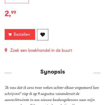
2
,
99
E-
book:
Bestellen
Zoek een boekhandel in de buurt
Synopsis
'Ik wou dat ik eens twee weken achter elkaar ongestoord kon
schrijven!’ riep ik op 9 augustus vanonderuit de
aanrechtruimte in ons nieuwe keukengebeuren naar mijn