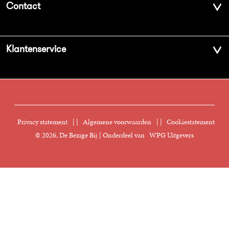
Contact
Geschiedenis
Contactinformatie
Klantenservice
Aanbiedingsbrochures
Voor de pers
Vacatures
FAQ Boekenwebshop
Sprekersbureau
Nieuwsbrief
Digitaal lezen
Privacy statement
|
Algemene voorwaarden
|
Cookiestatement
Manuscripten
© 2026, De Bezige Bij | Onderdeel van
WPG Uitgevers
Klantenservice
Rechten
Foreign Rights