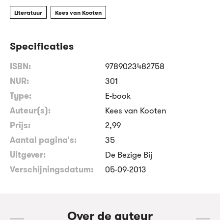
Literatuur
Kees van Kooten
Specificaties
ISBN:
9789023482758
NUR:
301
Type:
E-book
Auteur(s):
Kees van Kooten
Prijs:
2
,
99
Aantal pagina's:
35
Uitgever:
De Bezige Bij
Verschijningsdatum:
05-09-2013
Over de auteur