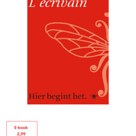
E-book
2
,
99