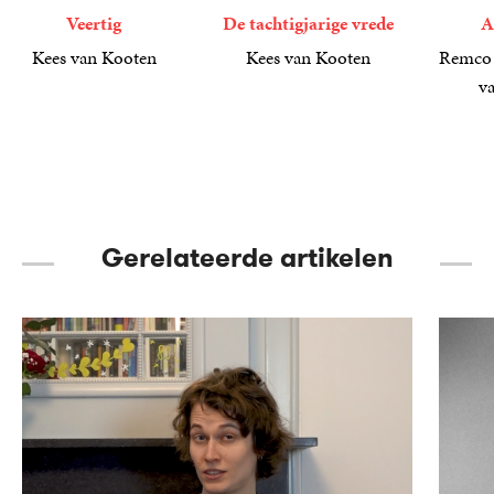
Veertig
De tachtigjarige vrede
A
Kees van Kooten
Kees van Kooten
Remco 
15
Paperback
,
00
7
E-
,
99
v
book
25
Gebond
,
00
Gerelateerde artikelen