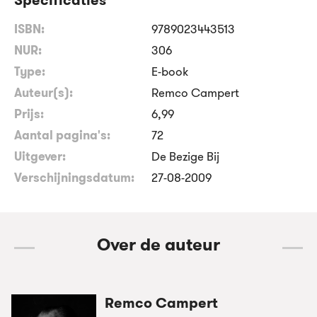
ISBN:
9789023443513
NUR:
306
Type:
E-book
Auteur(s):
Remco Campert
Prijs:
6
,
99
Aantal pagina's:
72
Uitgever:
De Bezige Bij
Verschijningsdatum:
27-08-2009
Over de auteur
Remco Campert