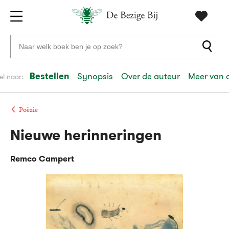
Gratis
vanaf
Zoeken
verzending
20
naar
euro
boeken,
Bestellen
Synopsis
Over de auteur
Meer van 
el naar:
Voor
auteurs
23:59
volgende
in
en
besteld,
werkdag
huis
uitgevers
Poëzie
Nieuwe herinneringen
Veilig
betalen
Remco Campert
Gratis
retourneren