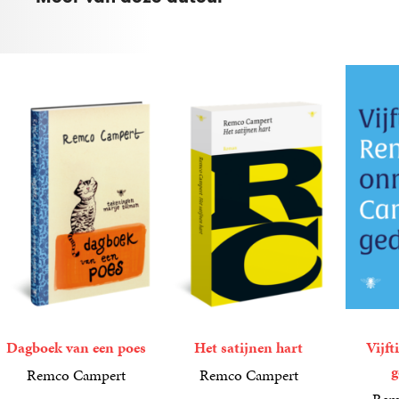
Dagboek van een poes
Het satijnen hart
Vijft
g
Remco Campert
Remco Campert
18
Gebonden
,
99
10
Paperback
,
00