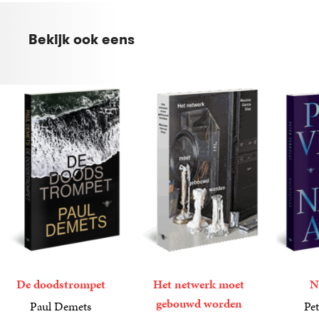
Bekijk ook eens
De doodstrompet
Het netwerk moet
N
gebouwd worden
Paul Demets
Pet