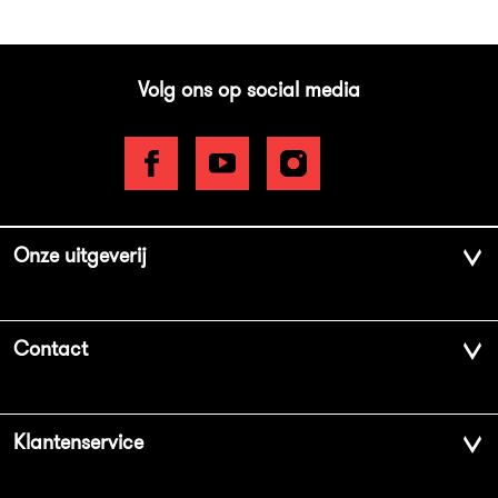
Volg ons op social media
Onze uitgeverij
Over ons
Contact
Geschiedenis
Contactinformatie
Klantenservice
Aanbiedingsbrochures
Voor de pers