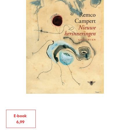
E-book
6
,
99