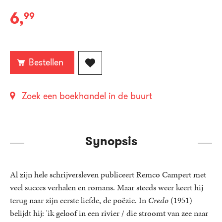
6
,
99
E-
book:
Bestellen
Zoek een boekhandel in de buurt
Synopsis
Al zijn hele schrijversleven publiceert Remco Campert met
veel succes verhalen en romans. Maar steeds weer keert hij
terug naar zijn eerste liefde, de poëzie. In
Credo
(1951)
belijdt hij: 'ik geloof in een rivier / die stroomt van zee naar