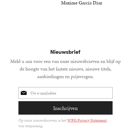
22
Paperback
,
99
21
Paperba
,
99
Maxime Garcia Diaz
25
Paperback
,
00
Nieuwsbrief
Meld u aan voor een van onze nieuwsbrieven en blijf op
de hoogte van het laatste nieuws, nieuwe titels,
aanbiedingen en prijsvragen.
E-
mailadres
Inschrijven
Op onze nieuwsbrieven is het
WPG Privacy Statement
van toepassing.