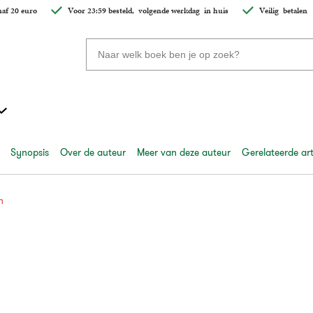
af 20 euro
Voor 23:59 besteld,
volgende werkdag
in huis
Veilig
betalen
Zoeken
naar
boeken,
auteurs
en
uitgevers
Synopsis
Over de auteur
Meer van deze auteur
Gerelateerde art
n