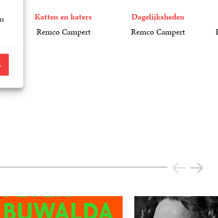
Katten en katers
Dagelijksheden
an
Remco Campert
Remco Campert
19
Gebonden
,
99
6
E-
,
99
book
2
G
S