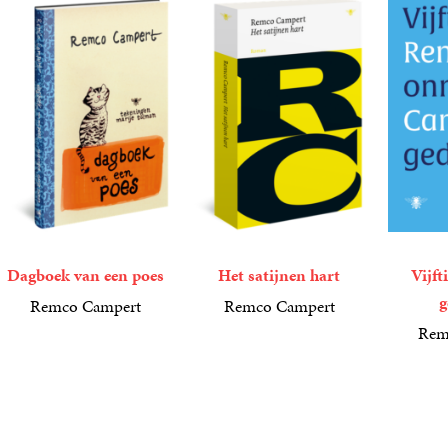
Dagboek van een poes
Het satijnen hart
Vijft
g
Remco Campert
Remco Campert
18
Gebonden
,
99
10
Paperback
,
00
Rem
9
E-
,
99
book