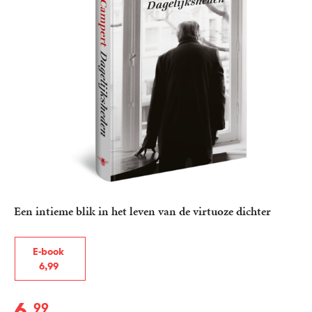
Een intieme blik in het leven van de virtuoze dichter
E-book
6
,
99
6
99
E-