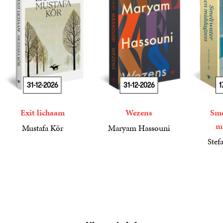
31-12-2026
31-12-2026
1
Exit lichaam
Wezens
Sme
m
Mustafa Kör
Maryam Hassouni
21
Paperback
,
99
22
Paperback
,
99
Stef
34
Paperba
,
99