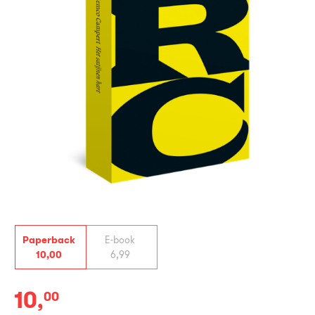
Paperback
E-book
10
,
00
6
,
99
10
,
00
Paperback: