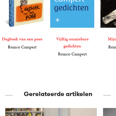
Dagboek van een poes
Vijftig onmisbare
Mijn
gedichten
Remco Campert
Rem
18
Gebonden
,
99
9
E-
,
99
Remco Campert
book
9
E-
,
99
book
Gerelateerde artikelen