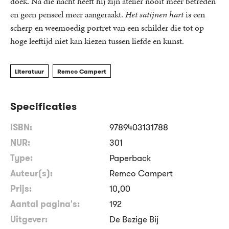
doek. Na die nacht heeft hij zijn atelier nooit meer betreden
en geen penseel meer aangeraakt.
Het satijnen hart
is een
scherp en weemoedig portret van een schilder die tot op
hoge leeftijd niet kan kiezen tussen liefde en kunst.
Literatuur
Remco Campert
Specificaties
ISBN:
9789403131788
NUR:
301
Type:
Paperback
Auteur(s):
Remco Campert
Prijs:
10
,
00
Aantal pagina's:
192
Uitgever:
De Bezige Bij