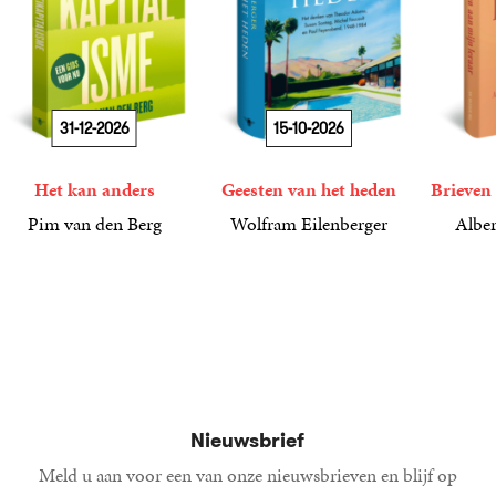
31-12-2026
15-10-2026
Het kan anders
Geesten van het heden
Brieven 
Pim van den Berg
Wolfram Eilenberger
Alber
19
Paperback
,
99
36
Gebonden
,
99
15
Gebond
,
00
Nieuwsbrief
Meld u aan voor een van onze nieuwsbrieven en blijf op