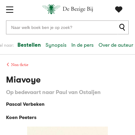
Gratis
vanaf
Zoeken
verzending
20
naar
euro
boeken,
Bestellen
Synopsis
In de pers
Over de auteur
el naar:
Voor
auteurs
23:59
volgende
in
en
besteld,
werkdag
huis
uitgevers
Non-fictie
Miavoye
Veilig
betalen
Op bedevaart naar Paul van Ostaijen
Gratis
retourneren
Pascal Verbeken
Koen Peeters