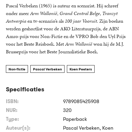
Pascal Verbeken (1965) is auteur en scenarist. Hij schreef
onder meer
Arm Wallonië
,
Grand Central Belge
,
Tranzyt
Antwerpia
en tv-scenario’s als
100 jaar Vooruit
. Zijn boeken
werden geshortlist voor de AKO Literatuurprijs, de ABN
Amro-prijs voor Non-Fictie en de VPRO Bob den Uyl Prijs
voor het Beste Reisboek. Met
Arm Wallonië
won hij de M.J.
Brusseprijs voor het Beste Journalistieke Boek.
Non-fictie
Pascal Verbeken
Koen Peeters
Specificaties
ISBN:
9789085425908
NUR:
320
Type:
Paperback
Auteur(s):
Pascal Verbeken, Koen