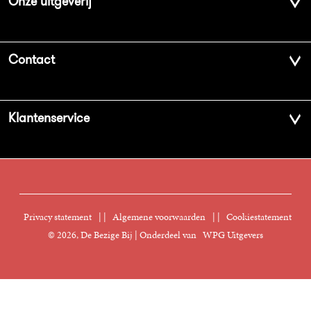
Onze uitgeverij
Over ons
Contact
Geschiedenis
Contactinformatie
Klantenservice
Aanbiedingsbrochures
Voor de pers
Vacatures
FAQ Boekenwebshop
Sprekersbureau
Nieuwsbrief
Digitaal lezen
Privacy statement
|
Algemene voorwaarden
|
Cookiestatement
Manuscripten
© 2026, De Bezige Bij | Onderdeel van
WPG Uitgevers
Klantenservice
Rechten
Foreign Rights