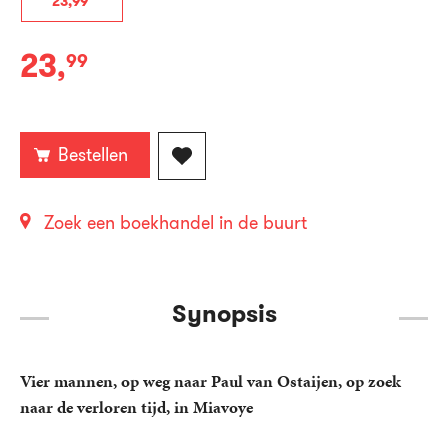
23
,
99
23
,
99
Paperback:
Bestellen
Zoek een boekhandel in de buurt
Synopsis
Vier mannen, op weg naar Paul van Ostaijen, op zoek
naar de verloren tijd, in Miavoye