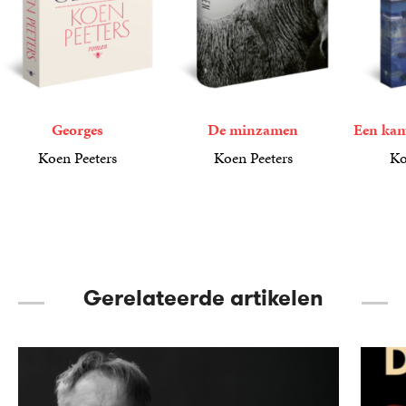
Georges
De minzamen
Een kam
Koen Peeters
Koen Peeters
Ko
22
Paperback
,
99
23
Gebonden
,
99
23
Paperba
,
99
Gerelateerde artikelen