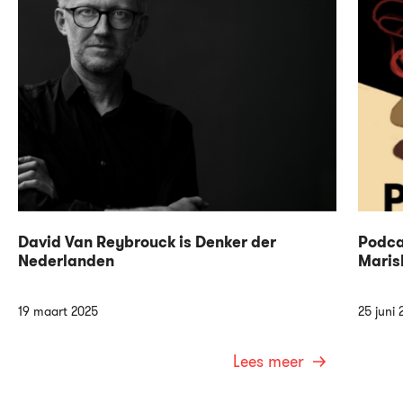
David Van Reybrouck is Denker der
Podca
Nederlanden
Maris
19 maart 2025
25 juni 
Lees meer