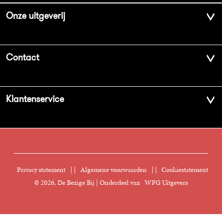
Onze uitgeverij
Over ons
Contact
Geschiedenis
Contactinformatie
Klantenservice
Aanbiedingsbrochures
Voor de pers
Vacatures
FAQ Boekenwebshop
Sprekersbureau
Nieuwsbrief
Digitaal lezen
Privacy statement
|
Algemene voorwaarden
|
Cookiestatement
Manuscripten
© 2026, De Bezige Bij | Onderdeel van
WPG Uitgevers
Klantenservice
Rechten