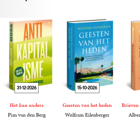
31-12-2026
15-10-2026
Het kan anders
Geesten van het heden
Brieven 
Pim van den Berg
Wolfram Eilenberger
Alber
19
Paperback
,
99
36
Gebonden
,
99
15
Gebond
,
00