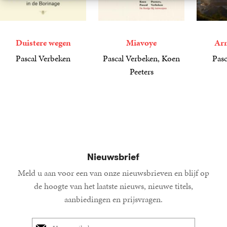
Duistere wegen
Miavoye
Arm
Pascal Verbeken
Pascal Verbeken, Koen
Pasc
9
E-
,
99
Peeters
34
Paperba
,
99
book
23
Paperback
,
99
Nieuwsbrief
Meld u aan voor een van onze nieuwsbrieven en blijf op
de hoogte van het laatste nieuws, nieuwe titels,
aanbiedingen en prijsvragen.
E-