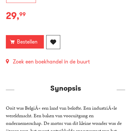
29
,
99
Paperback:
Bestellen
Zoek een boekhandel in de buurt
Synopsis
Ooit was BelgiÃ« een land van belofte. Een industriÃ«le
wereldmacht. Een baken van vooruitgang en
ondernemerschap. De motor van dit kleine wonder was de
ijzeren weg, het meest ontwikkelde spoorwegnet van het