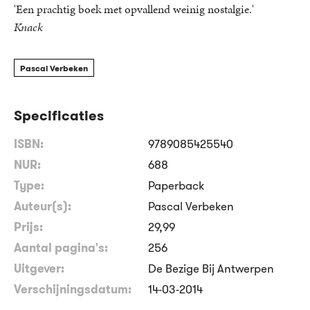
'Een prachtig boek met opvallend weinig nostalgie.'
Knack
Pascal Verbeken
Specificaties
ISBN:
9789085425540
NUR:
688
Type:
Paperback
Auteur(s):
Pascal Verbeken
Prijs:
29
,
99
Aantal pagina's:
256
Uitgever:
De Bezige Bij Antwerpen
Verschijningsdatum:
14-03-2014