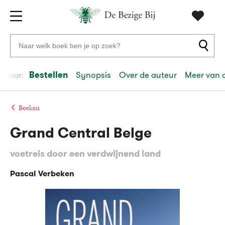
Gratis
vanaf
Zoeken
verzending
20
naar
euro
boeken,
Bestellen
Synopsis
Over de auteur
Meer van 
el naar:
Voor
auteurs
23:59
volgende
in
en
besteld,
werkdag
huis
uitgevers
Boeken
Grand Central Belge
Veilig
betalen
voetreis door een verdwijnend land
Gratis
retourneren
Pascal Verbeken