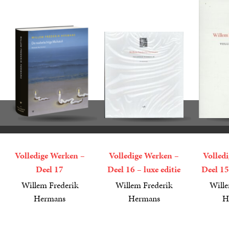
Volledige Werken –
Volledige Werken –
Volled
Deel 17
Deel 16 – luxe editie
Deel 15
Willem Frederik
Willem Frederik
Wille
Hermans
Hermans
H
75
Gebonden
,
00
149
Diversen
,
99
99
Gebond
,
99