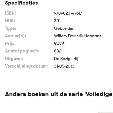
Specificaties
ISBN:
9789023477617
NUR:
301
Type:
Gebonden
Auteur(s):
Willem Frederik Hermans
Prijs:
49
,
99
Aantal pagina's:
832
Uitgever:
De Bezige Bij
Verschijningsdatum:
31-05-2013
Andere boeken uit de serie 'Volledige