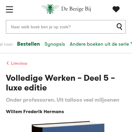
Gratis
vanaf
Zoeken
verzending
20
naar
euro
boeken,
Bestellen
Synopsis
Andere boeken uit de serie '
el naar:
Voor
auteurs
23:59
volgende
in
en
besteld,
werkdag
huis
uitgevers
Literatuur
Volledige Werken – Deel 5 –
Veilig
betalen
luxe editie
Gratis
Onder professoren. Uit talloos veel miljoenen
retourneren
Willem Frederik Hermans