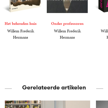
Het behouden huis
Onder professoren
Willem Frederik
Willem Frederik
Will
Hermans
Hermans
17
Paperback
,
99
23
Paperback
,
99
25
Paperba
,
00
Gerelateerde artikelen