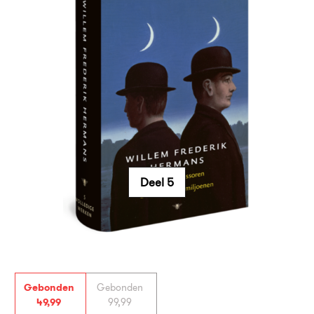
Deel 5
Gebonden
Gebonden
49
,
99
99
,
99