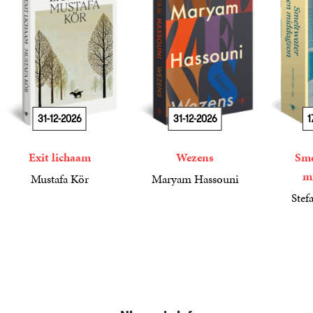
31-12-2026
31-12-2026
1
Exit lichaam
Wezens
Sme
m
Mustafa Kör
Maryam Hassouni
21
Paperback
,
99
22
Paperback
,
99
Stef
34
Paperba
,
99