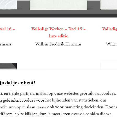
eel 16 –
Volledige Werken – Deel 15 –
Volledi
luxe editie
ermans
Willem Frederik Hermans
Wille
99
Gebonden
,
99
99
Gebonde
,
99
jn dat je er bent!
j, en derde partijen, maken op onze websites gebruik van cookies.
j gebruiken cookies voor het bijhouden van statistieken, om
orkeuren op te slaan, maar ook voor marketing doeleinden. Door 
elf instellen’ te klikken, kun je meer lezen over de cookies die we