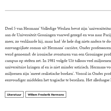
Deel 5 van Hermans' Volledige Werken bevat zijn 'universiteitsr
aan de Universiteit Groningen vaarwel gezegd en was naar Parij
meer, zo verklaarde hij, maar had 'de hele dag niets anders te do
omvangrijkste roman uit Hermans' carrière, Onder professoren, d
werd genoemd: de ironische avonturen van een Groningse profe
campus op stelten zet. In 1981 volgde Uit talloos veel miljoene
universitaire kringen af en is niet minder satirisch. Hermans v
miljoenen zijn 'meest realistische boeken'. Vooral in Onder prof
eenvoudiger middelen het tragische te bereiken. Het alledaagse k
Literatuur
Willem Frederik Hermans