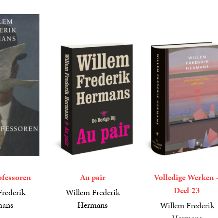
fessoren
Au pair
Volledige Werken 
Deel 23
rederik
Willem Frederik
mans
Hermans
Willem Frederik
25
Paperback
,
00