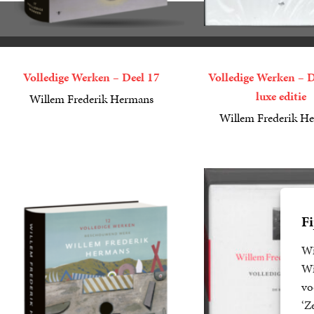
Volledige Werken – Deel 17
Volledige Werken – D
luxe editie
Willem Frederik Hermans
75
Gebonden
,
00
Willem Frederik H
149
Diversen
,
99
Fi
Wi
Wi
vo
‘Z