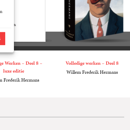
an
S
ge Werken – Deel 8 –
Volledige werken – Deel 8
luxe editie
Willem Frederik Hermans
49
Gebonden
,
99
m Frederik Hermans
n