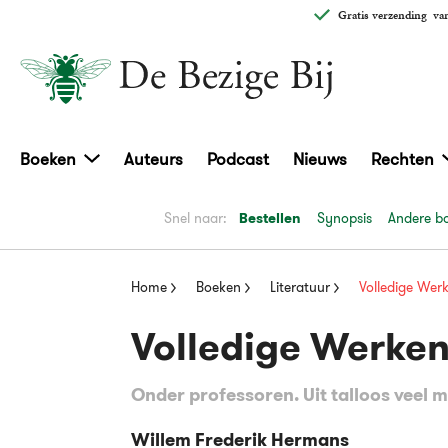
Gratis verzending
van
Boeken
Auteurs
Podcast
Nieuws
Rechten
Snel naar:
Bestellen
Synopsis
Andere bo
Home
Boeken
Literatuur
Volledige Werk
Volledige Werken 
Onder professoren. Uit talloos veel m
Willem Frederik Hermans