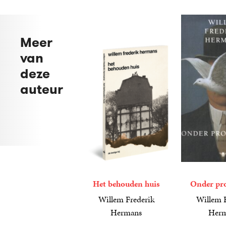
Meer
van
deze
auteur
Het behouden huis
Onder pro
Willem Frederik
Willem F
Hermans
Her
17
Paperback
,
99
23
Paperback
,
99