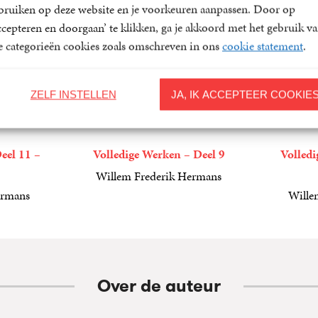
bruiken op deze website en je voorkeuren aanpassen. Door op
ccepteren en doorgaan’ te klikken, ga je akkoord met het gebruik v
le categorieën cookies zoals omschreven in ons
cookie statement
.
ZELF INSTELLEN
JA, IK ACCEPTEER COOKIE
eel 11 –
Volledige Werken – Deel 9
Volledi
Willem Frederik Hermans
39
Gebonden
,
99
ermans
Wille
99
Gebonde
,
99
Over de auteur