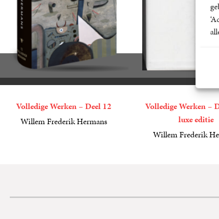
ge
‘A
al
Volledige Werken – Deel 12
Volledige Werken – D
luxe editie
Willem Frederik Hermans
49
Gebonden
,
99
Willem Frederik H
99
Gebonden
,
99