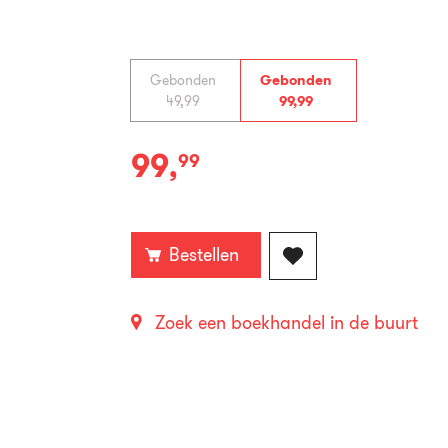
Gebonden
Gebonden
49
,
99
99
,
99
99
,
99
Gebonden:
Bestellen
Zoek een boekhandel in de buurt