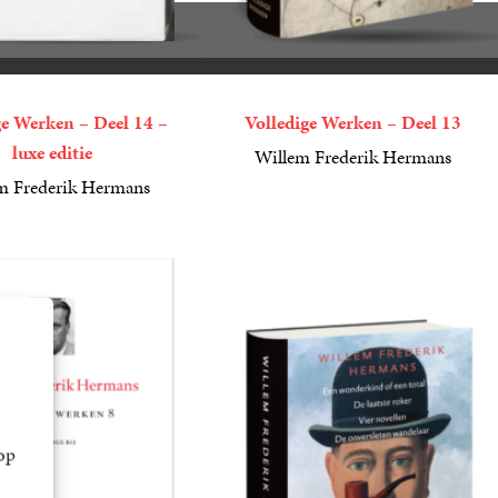
ge Werken – Deel 14 –
Volledige Werken – Deel 13
luxe editie
Willem Frederik Hermans
49
Gebonden
,
99
m Frederik Hermans
n
op