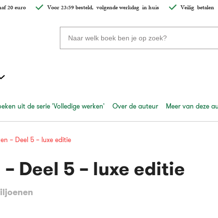
af 20 euro
Voor 23:59 besteld,
volgende werkdag
in huis
Veilig
betalen
Zoeken
naar
boeken,
auteurs
en
uitgevers
eken uit de serie 'Volledige werken'
Over de auteur
Meer van deze a
en – Deel 5 – luxe editie
– Deel 5 – luxe editie
iljoenen