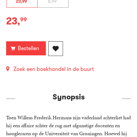
23
,
99
6
,
99
23
,
99
Paperback:
Bestellen
Zoek een boekhandel in de buurt
Synopsis
Toen Willem Frederik Hermans zijn vaderland achterliet had
hij een affaire achter de rug met afgunstige docenten en
hoogleraren op de Universiteit van Groningen. Hoewel hij