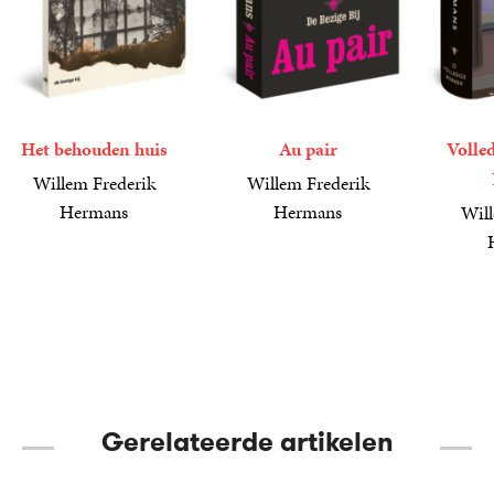
Het behouden huis
Au pair
Volle
Willem Frederik
Willem Frederik
Hermans
Hermans
Will
17
Paperback
,
99
25
Paperback
,
00
54
Gebond
,
99
Gerelateerde artikelen