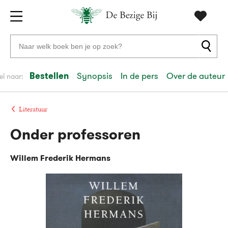
Gratis
vanaf
Zoeken
verzending
20
naar
euro
boeken,
Bestellen
Synopsis
In de pers
Over de auteur
el naar:
Voor
auteurs
23:59
volgende
in
en
besteld,
werkdag
huis
uitgevers
Literatuur
Onder professoren
Veilig
betalen
Willem Frederik Hermans
Gratis
retourneren