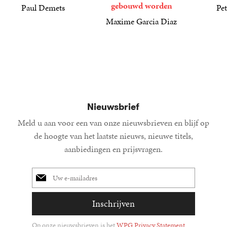
gebouwd worden
Paul Demets
Pet
22
Paperback
,
99
21
Paperba
,
99
Maxime Garcia Diaz
25
Paperback
,
00
Nieuwsbrief
Meld u aan voor een van onze nieuwsbrieven en blijf op
de hoogte van het laatste nieuws, nieuwe titels,
aanbiedingen en prijsvragen.
E-
mailadres
Inschrijven
Op onze nieuwsbrieven is het
WPG Privacy Statement