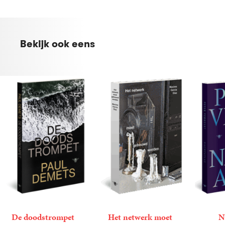
Bekijk ook eens
De doodstrompet
Het netwerk moet
N