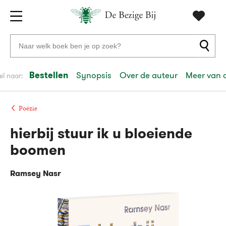
Gratis
vanaf
Zoeken
verzending
20
naar
euro
boeken,
Bestellen
Synopsis
Over de auteur
Meer van 
el naar:
Voor
auteurs
23:59
volgende
in
en
besteld,
werkdag
huis
uitgevers
Poëzie
hierbij stuur ik u bloeiende
Veilig
betalen
boomen
Gratis
retourneren
Ramsey Nasr