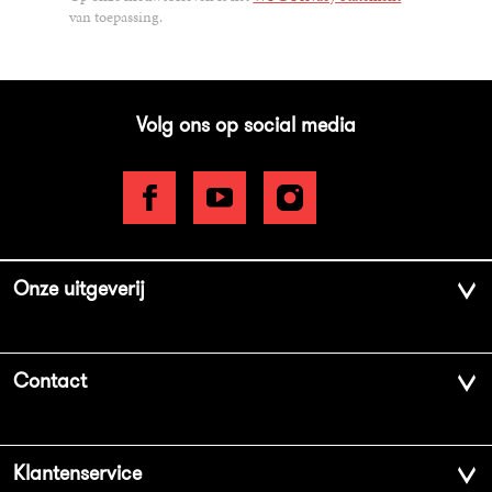
van toepassing.
Volg ons op social media
Onze uitgeverij
Over ons
Contact
Geschiedenis
Contactinformatie
Klantenservice
Aanbiedingsbrochures