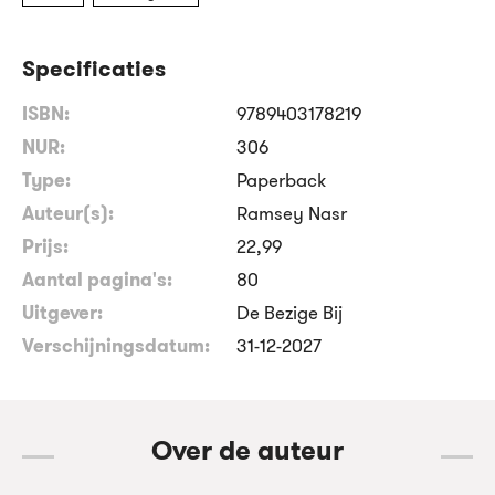
Specificaties
ISBN:
9789403178219
NUR:
306
Type:
Paperback
Auteur(s):
Ramsey Nasr
Prijs:
22
,
99
Aantal pagina's:
80
Uitgever:
De Bezige Bij
Verschijningsdatum:
31-12-2027
Over de auteur