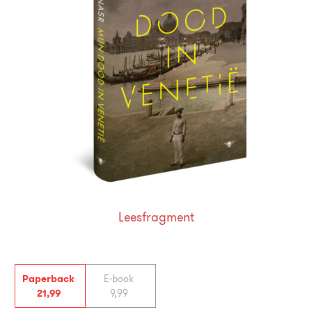
Leesfragment
Paperback
E-book
21
,
99
9
,
99