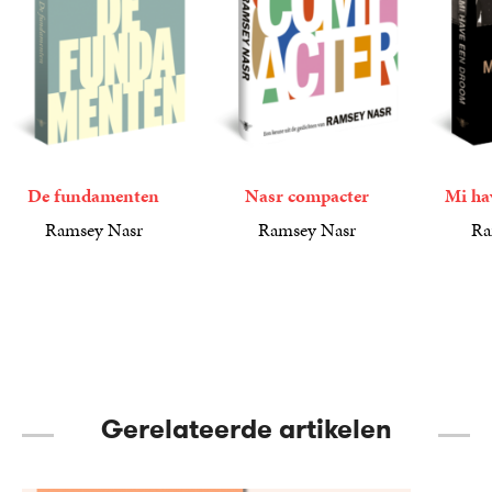
De fundamenten
Nasr compacter
Mi ha
Ramsey Nasr
Ramsey Nasr
Ra
19
Paperback
,
99
21
Paperback
,
99
22
Paperba
,
99
Gerelateerde artikelen