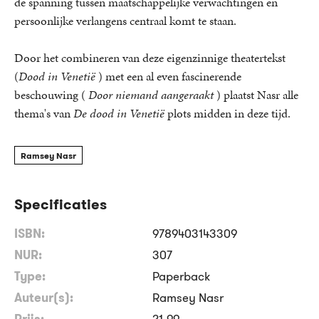
de spanning tussen maatschappelijke verwachtingen en
persoonlijke verlangens centraal komt te staan.
Door het combineren van deze eigenzinnige theatertekst
(
Dood in Venetië
) met een al even fascinerende
beschouwing (
Door niemand aangeraakt
) plaatst Nasr alle
thema's van
De dood in Venetië
plots midden in deze tijd.
Ramsey Nasr
Specificaties
ISBN:
9789403143309
NUR:
307
Type:
Paperback
Auteur(s):
Ramsey Nasr
Prijs:
21
,
99