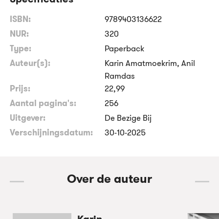
ISBN:
9789403136622
NUR:
320
Type:
Paperback
Auteur(s):
Karin Amatmoekrim, Anil
Ramdas
Prijs:
22
,
99
Aantal pagina's:
256
Uitgever:
De Bezige Bij
Verschijningsdatum:
30-10-2025
Over de auteur