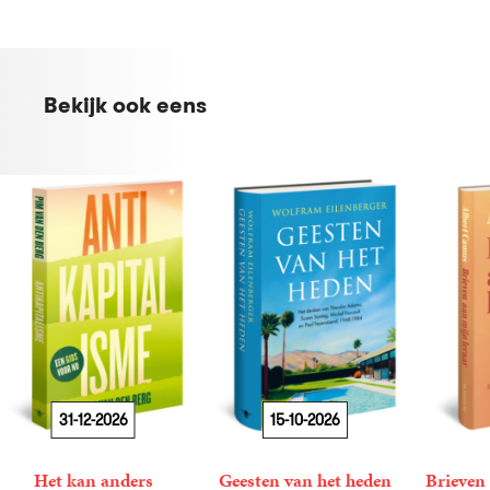
Bekijk ook eens
31-12-2026
15-10-2026
Het kan anders
Geesten van het heden
Brieven 