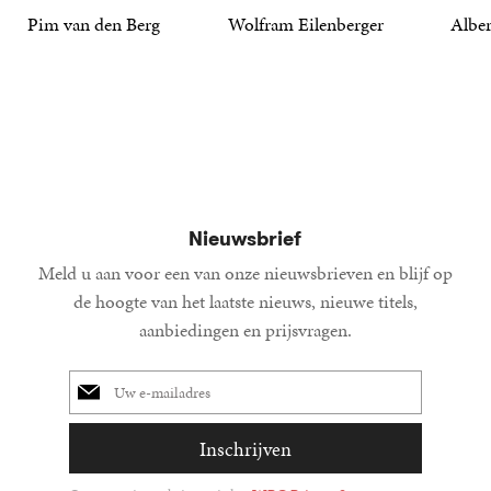
Pim van den Berg
Wolfram Eilenberger
Alber
19
Paperback
,
99
36
Gebonden
,
99
15
Gebond
,
00
Nieuwsbrief
Meld u aan voor een van onze nieuwsbrieven en blijf op
de hoogte van het laatste nieuws, nieuwe titels,
aanbiedingen en prijsvragen.
E-
mailadres
Inschrijven