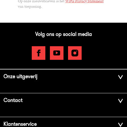
Op onze nieuwsbrieven is het
WPG Privacy Statement
van toepassing.
Volg ons op social media
Onze uitgeverij
Over ons
Contact
Geschiedenis
Contactinformatie
Klantenservice
Aanbiedingsbrochures