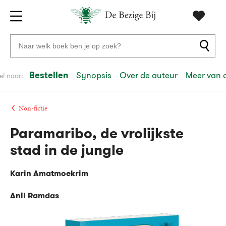
Gratis
vanaf
Zoeken
verzending
20
naar
euro
boeken,
Bestellen
Synopsis
Over de auteur
Meer van 
el naar:
Voor
auteurs
23:59
volgende
in
en
besteld,
werkdag
huis
uitgevers
Non-fictie
Paramaribo, de vrolijkste
Veilig
betalen
stad in de jungle
Gratis
retourneren
Karin Amatmoekrim
Anil Ramdas