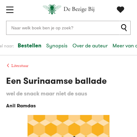
Gratis
vanaf
Zoeken
verzending
20
naar
euro
boeken,
Bestellen
Synopsis
Over de auteur
Meer van 
el naar:
Voor
auteurs
23:59
volgende
in
en
besteld,
werkdag
huis
uitgevers
Literatuur
Een Surinaamse ballade
Veilig
betalen
wel de snack maar niet de saus
Gratis
retourneren
Anil Ramdas