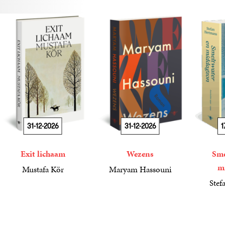
31-12-2026
31-12-2026
1
Exit lichaam
Wezens
Sme
m
Mustafa Kör
Maryam Hassouni
21
Paperback
,
99
22
Paperback
,
99
Stef
34
Paperba
,
99