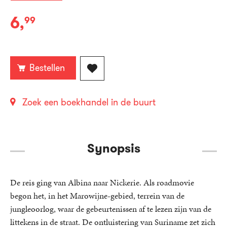
6
,
99
E-
book:
Bestellen
Zoek een boekhandel in de buurt
Synopsis
De reis ging van Albina naar Nickerie. Als roadmovie
begon het, in het Marowijne-gebied, terrein van de
jungleoorlog, waar de gebeurtenissen af te lezen zijn van de
littekens in de straat. De ontluistering van Suriname zet zich