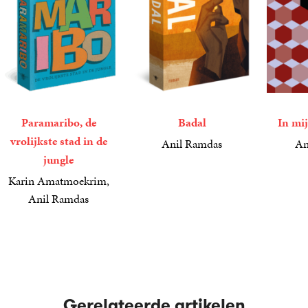
Paramaribo, de
Badal
In mij
vrolijkste stad in de
Anil Ramdas
An
jungle
24
Paperback
,
99
6
E-
,
99
book
Karin Amatmoekrim,
Anil Ramdas
22
Paperback
,
99
Gerelateerde artikelen