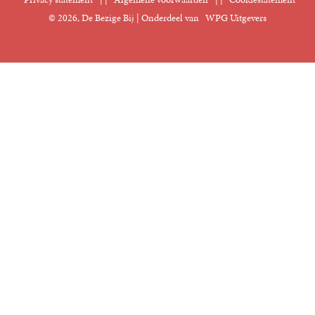
Manuscripten
© 2026, De Bezige Bij | Onderdeel van
WPG Uitgevers
Klantenservice
Rechten
Foreign Rights