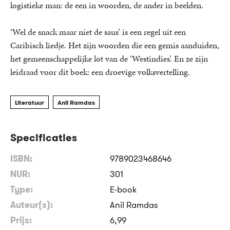
logistieke man: de een in woorden, de ander in beelden.
‘Wel de snack maar niet de saus’ is een regel uit een
Caribisch liedje. Het zijn woorden die een gemis aanduiden,
het gemeenschappelijke lot van de ‘Westindies’. En ze zijn
leidraad voor dit boek: een droevige volksvertelling.
Literatuur
Anil Ramdas
Specificaties
ISBN:
9789023468646
NUR:
301
Type:
E-book
Auteur(s):
Anil Ramdas
Prijs:
6
,
99