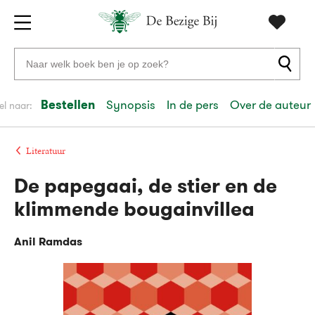
Gratis
vanaf
Zoeken
verzending
20
naar
euro
boeken,
Bestellen
Synopsis
In de pers
Over de auteur
el naar:
Voor
auteurs
23:59
volgende
in
en
besteld,
werkdag
huis
uitgevers
Literatuur
De papegaai, de stier en de
Veilig
betalen
klimmende bougainvillea
Gratis
retourneren
Anil Ramdas