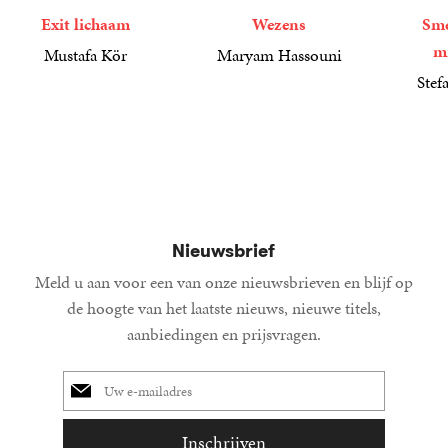
Exit lichaam
Wezens
Sme
m
Mustafa Kör
Maryam Hassouni
21
Paperback
,
99
22
Paperback
,
99
Stef
34
Paperba
,
99
Nieuwsbrief
Meld u aan voor een van onze nieuwsbrieven en blijf op
de hoogte van het laatste nieuws, nieuwe titels,
aanbiedingen en prijsvragen.
E-
mailadres
Inschrijven