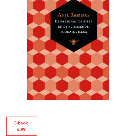
E-book
6
,
99