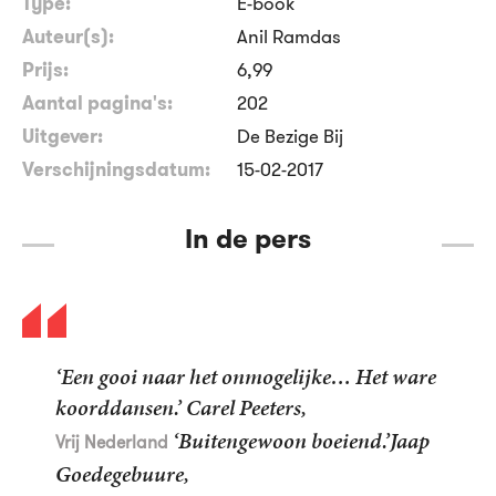
Type:
E-book
Auteur(s):
Anil Ramdas
Prijs:
6
,
99
Aantal pagina's:
202
Uitgever:
De Bezige Bij
Verschijningsdatum:
15-02-2017
In de pers
‘Een gooi naar het onmogelijke… Het ware
koorddansen.’ Carel Peeters,
‘Buitengewoon boeiend.’Jaap
Vrij Nederland
Goedegebuure,