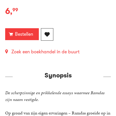
6
,
99
E-
book:
Bestellen
Zoek een boekhandel in de buurt
Synopsis
De scherpzinnige en prikkelende essays waarmee Ramdas
zijn naam vestigde.
Op grond van zijn eigen ervaringen – Ramdas groeide op in