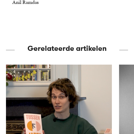
Anil Ramdas
22
Paperback
,
99
Gerelateerde artikelen