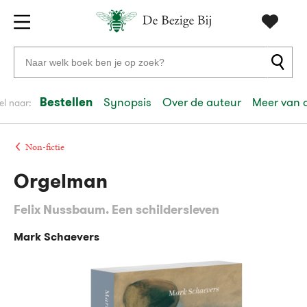
Gratis
vanaf
Zoeken
verzending
20
naar
euro
boeken,
Bestellen
Synopsis
Over de auteur
Meer van 
el naar:
Voor
auteurs
23:59
volgende
in
en
besteld,
werkdag
huis
uitgevers
Non-fictie
Orgelman
Veilig
betalen
Felix Nussbaum. Een schildersleven
Gratis
retourneren
Mark Schaevers