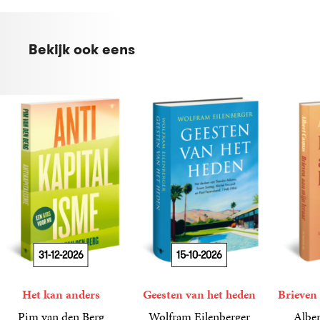
Bekijk ook eens
31-12-2026
15-10-2026
Het kan anders
Geesten van het heden
Brieven 
Pim van den Berg
Wolfram Eilenberger
Alber