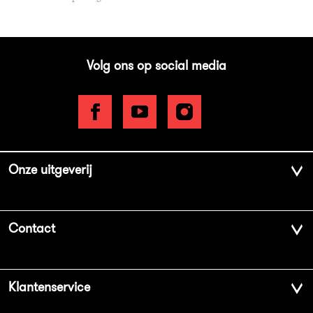
Volg ons op social media
Onze uitgeverij
Over ons
Contact
Geschiedenis
Contactinformatie
Klantenservice
Aanbiedingsbrochures
Voor de pers