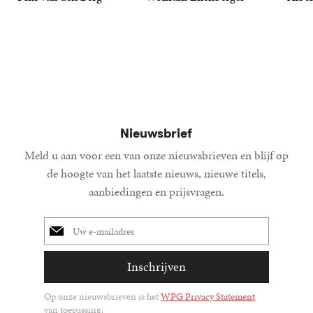
19
Paperback
,
99
36
Gebonden
,
99
15
Gebond
,
00
Nieuwsbrief
Meld u aan voor een van onze nieuwsbrieven en blijf op
de hoogte van het laatste nieuws, nieuwe titels,
aanbiedingen en prijsvragen.
E-
mailadres
Inschrijven
Op onze nieuwsbrieven is het
WPG Privacy Statement
van toepassing.