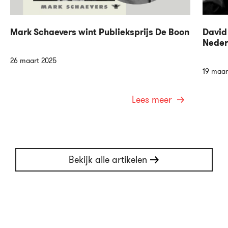
Mark Schaevers wint Publieksprijs De Boon
David
Neder
26 maart 2025
19 maar
Lees meer
Bekijk alle artikelen