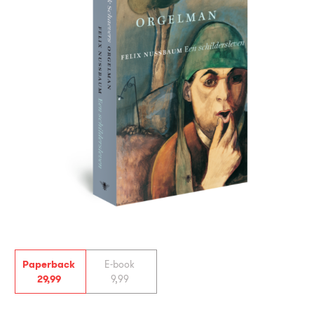
Paperback
E-book
29
,
99
9
,
99