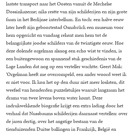
laatste transport naar het Oosten vanuit de Mechelse
Dossinkazerne; niks restte van zijn schilderijen en zijn grote
faam in het Berlijnse interbellum. En toch: een halve eeuw
later heeft zijn geboortestad Osnabrück een museum voor
hem opgericht en vandaag rekent men hem tot de
belangrijkste joodse schilders van de twintigste eeuw. Hoe
deze dolende orgelman alsnog een echo wist te vinden, is
een buitengewoon en spannend stuk geschiedenis van de
Lage Landen dat nog op een verteller wachtte. Geert Mak:
‘Orgelman heeft me overrompeld, een ander woord weet ik
er niet voor. Ik kon het op den duur niet meer loslaten, dit
weefsel van honderden puzzelstukjes waaruit langzaam het
drama van twee levens boven water komt. Deze
indrukwekkende biografie krijgt een extra lading door het
verhaal dat Nussbaums schilderijen daarnaast vertellen: over
de jaren dertig, over het angstige bestaan van de
tienduizenden Duitse ballingen in Frankrijk, België en