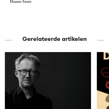
Hanno Sauer
14
E-
,
99
book
Gerelateerde artikelen