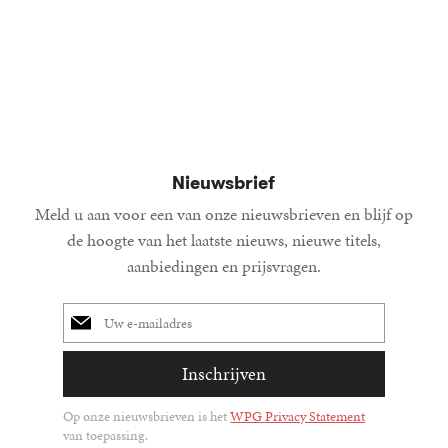
19
Paperback
,
99
36
Gebonden
,
99
15
Gebond
,
00
Nieuwsbrief
Meld u aan voor een van onze nieuwsbrieven en blijf op
de hoogte van het laatste nieuws, nieuwe titels,
aanbiedingen en prijsvragen.
E-
mailadres
Inschrijven
Op onze nieuwsbrieven is het
WPG Privacy Statement
van toepassing.