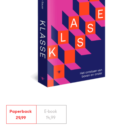
Paperback
E-book
29
,
99
14
,
99