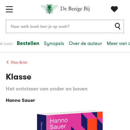
Gratis
vanaf
Zoeken
verzending
20
naar
euro
boeken,
Bestellen
Synopsis
Over de auteur
Meer van 
el naar:
Voor
auteurs
23:59
volgende
in
en
besteld,
werkdag
huis
uitgevers
Non-fictie
Klasse
Veilig
betalen
Het ontstaan van onder en boven
Gratis
retourneren
Hanno Sauer