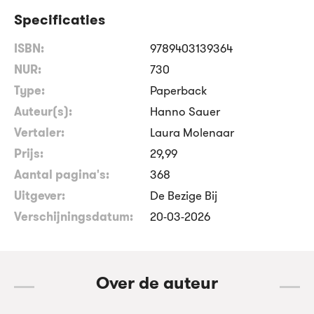
Specificaties
ISBN:
9789403139364
NUR:
730
Type:
Paperback
Auteur(s):
Hanno Sauer
Vertaler:
Laura Molenaar
Prijs:
29
,
99
Aantal pagina's:
368
Uitgever:
De Bezige Bij
Verschijningsdatum:
20-03-2026
Over de auteur