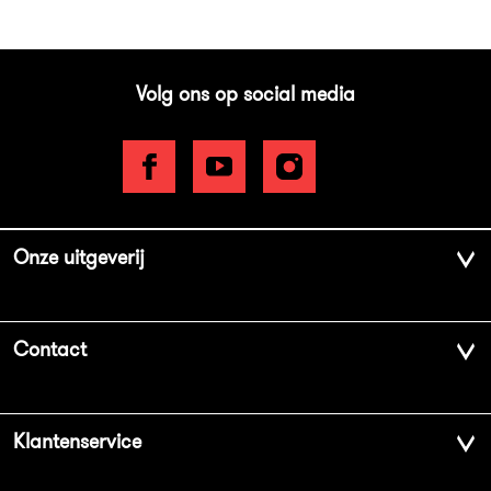
Volg ons op social media
Onze uitgeverij
Over ons
Contact
Geschiedenis
Contactinformatie
Klantenservice
Aanbiedingsbrochures
Voor de pers