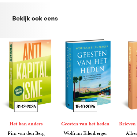
Bekijk ook eens
31-12-2026
15-10-2026
Het kan anders
Geesten van het heden
Brieven 
Pim van den Berg
Wolfram Eilenberger
Alber