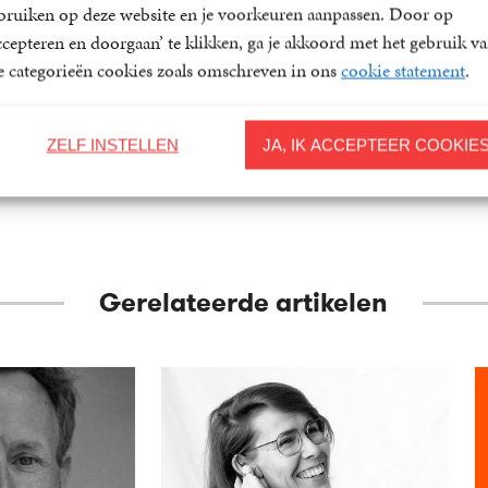
bruiken op deze website en je voorkeuren aanpassen. Door op
habot
Bart Chabot
Bart Chabot
ccepteren en doorgaan’ te klikken, ga je akkoord met het gebruik v
17
Paperback
,
50
19
Paperback
,
99
le categorieën cookies zoals omschreven in ons
cookie statement
.
ZELF INSTELLEN
JA, IK ACCEPTEER COOKIE
Gerelateerde artikelen