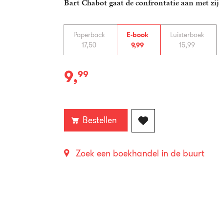
Bart Chabot gaat de confrontatie aan met zi
Paperback
E-book
Luisterboek
17
,
50
9
,
99
15
,
99
9
,
99
E-
book:
Bestellen
Zoek een boekhandel in de buurt