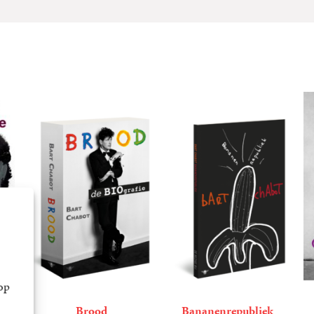
op
Brood
Bananenrepubliek