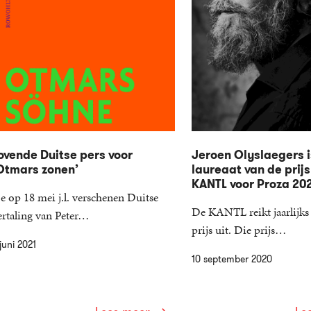
ovende Duitse pers voor
Jeroen Olyslaegers i
Otmars zonen’
laureaat van de prijs
KANTL voor Proza 20
e op 18 mei j.l. verschenen Duitse
De KANTL reikt jaarlijks 
ertaling van Peter…
prijs uit. Die prijs…
juni 2021
10 september 2020