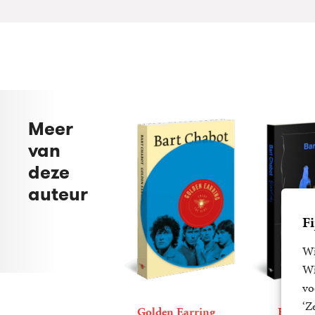
Meer
van
deze
auteur
Fi
Wi
Wi
vo
‘Z
Golden Earring
Blue W