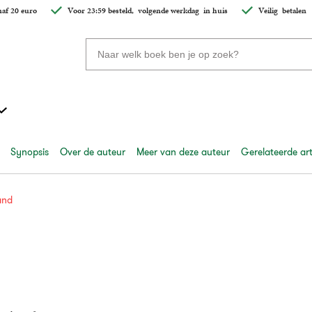
af 20 euro
Voor 23:59 besteld,
volgende werkdag
in huis
Veilig
betalen
Zoeken
naar
boeken,
auteurs
en
uitgevers
Synopsis
Over de auteur
Meer van deze auteur
Gerelateerde art
and