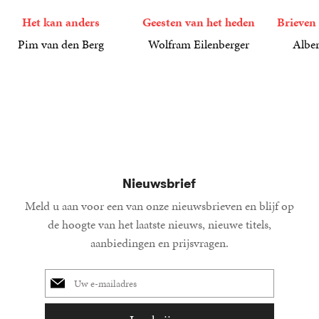
Het kan anders
Geesten van het heden
Brieven 
Pim van den Berg
Wolfram Eilenberger
Alber
19
Paperback
,
99
36
Gebonden
,
99
15
Gebond
,
00
Nieuwsbrief
Meld u aan voor een van onze nieuwsbrieven en blijf op
de hoogte van het laatste nieuws, nieuwe titels,
aanbiedingen en prijsvragen.
E-
mailadres