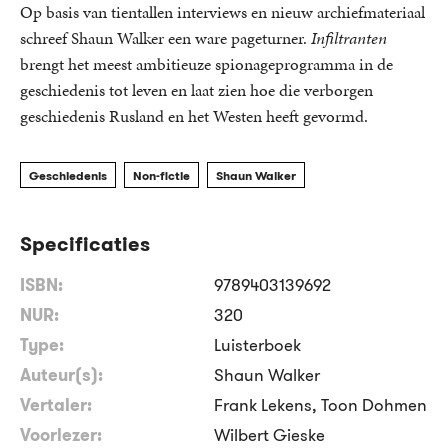
Op basis van tientallen interviews en nieuw archiefmateriaal
schreef Shaun Walker een ware pageturner.
Infiltranten
brengt het meest ambitieuze spionageprogramma in de
geschiedenis tot leven en laat zien hoe die verborgen
geschiedenis Rusland en het Westen heeft gevormd.
Geschiedenis
Non-fictie
Shaun Walker
Specificaties
ISBN:
9789403139692
NUR:
320
Type:
Luisterboek
Auteur(s):
Shaun Walker
Vertaler:
Frank Lekens, Toon Dohmen
Voorlezer:
Wilbert Gieske