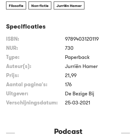
Filosofie
Non-fictie
Jurriën Hamer
Specificaties
ISBN:
9789403120119
NUR:
730
Type:
Paperback
Auteur(s):
Jurriën Hamer
Prijs:
21
,
99
Aantal pagina's:
176
Uitgever:
De Bezige Bij
Verschijningsdatum:
25-03-2021
Podcast