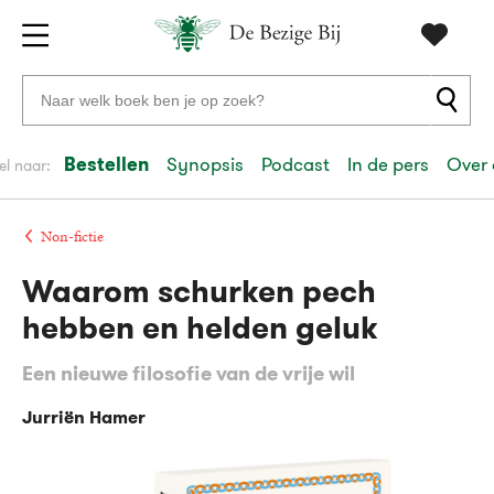
Gratis
vanaf
Zoeken
verzending
20
naar
euro
boeken,
Bestellen
Synopsis
Podcast
In de pers
Over 
el naar:
Voor
auteurs
23:59
volgende
in
en
besteld,
werkdag
huis
uitgevers
Non-fictie
Waarom schurken pech
Veilig
betalen
hebben en helden geluk
Gratis
Een nieuwe filosofie van de vrije wil
retourneren
Jurriën Hamer