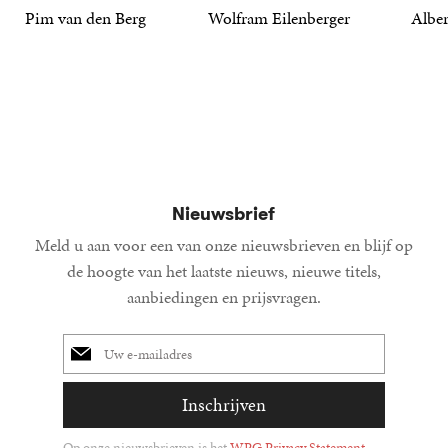
Pim van den Berg
Wolfram Eilenberger
Alber
19
Paperback
,
99
36
Gebonden
,
99
15
Gebond
,
00
Nieuwsbrief
Meld u aan voor een van onze nieuwsbrieven en blijf op
de hoogte van het laatste nieuws, nieuwe titels,
aanbiedingen en prijsvragen.
E-
mailadres
Inschrijven
Op onze nieuwsbrieven is het
WPG Privacy Statement