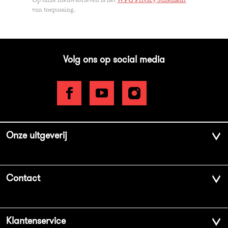
van toepassing.
Volg ons op social media
Onze uitgeverij
Over ons
Contact
Geschiedenis
Contactinformatie
Klantenservice
Aanbiedingsbrochures