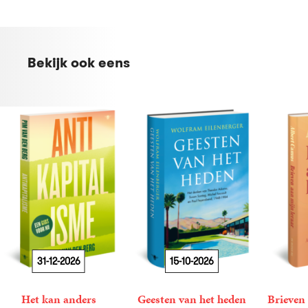
Bekijk ook eens
31-12-2026
15-10-2026
Het kan anders
Geesten van het heden
Brieven 