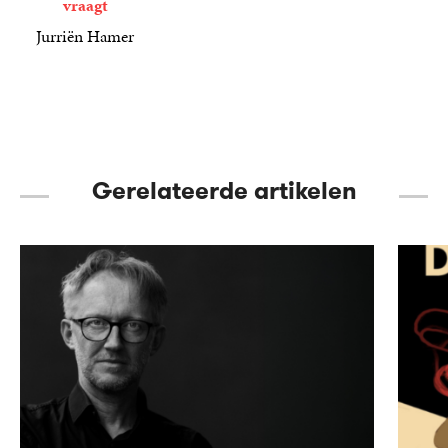
vraagt
Jurriën Hamer
22
Paperback
,
99
Gerelateerde artikelen