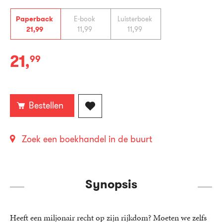
Paperback
E-book
Luisterboek
21
,
99
11
,
99
11
,
99
21
,
99
Paperback:
Bestellen
Zoek een boekhandel in de buurt
Synopsis
Heeft een miljonair recht op zijn rijkdom? Moeten we zelfs