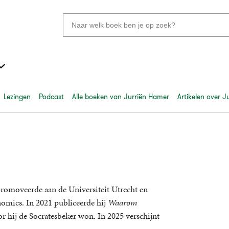
Zoeken
naar
boeken,
auteurs
en
uitgevers
Lezingen
Podcast
Alle boeken van Jurriën Hamer
Artikelen over 
 promoveerde aan de Universiteit Utrecht en
omics. In 2021 publiceerde hij
Waarom
r hij de Socratesbeker won. In 2025 verschijnt