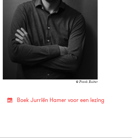
© Frank Ruiter
Boek Jurriën Hamer voor een lezing