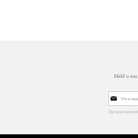
Meld u aan 
E-
mailadres
Op onze nieuwsbr