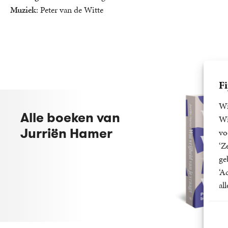
Muziek
: Peter van de Witte
Fi
Wi
Alle boeken van
Wi
Jurriën Hamer
vo
‘Z
ge
‘A
al