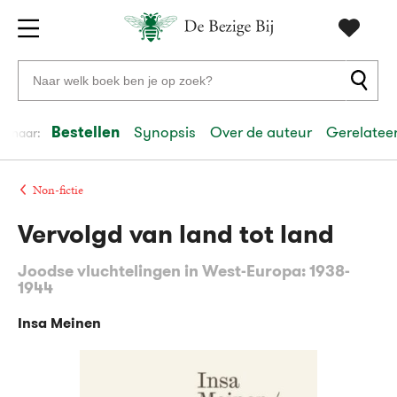
Gratis
vanaf
Zoeken
verzending
20
naar
euro
boeken,
Bestellen
Synopsis
Over de auteur
Gerelateer
el naar:
Voor
auteurs
23:59
volgende
in
en
besteld,
werkdag
huis
uitgevers
Non-fictie
Vervolgd van land tot land
Veilig
betalen
Joodse vluchtelingen in West-Europa: 1938-
Gratis
1944
retourneren
Insa Meinen