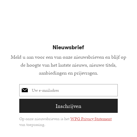
15
Gebond
,
00
Nieuwsbrief
Meld u aan voor een van onze nieuwsbrieven en blijf op
de hoogte van het laatste nieuws, nieuwe titels,
aanbiedingen en prijsvragen.
E-
mailadres
Inschrijven
Op onze nieuwsbrieven is het
WPG Privacy Statement
van toepassing.