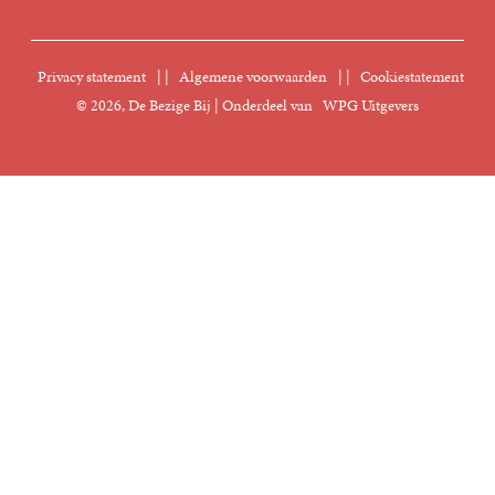
Sprekersbureau
Nieuwsbrief
Digitaal lezen
Privacy statement
|
Algemene voorwaarden
|
Cookiestatement
Manuscripten
© 2026, De Bezige Bij | Onderdeel van
WPG Uitgevers
Klantenservice
Rechten
Foreign Rights