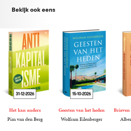
Bekijk ook eens
31-12-2026
15-10-2026
Het kan anders
Geesten van het heden
Brieven 
Pim van den Berg
Wolfram Eilenberger
Alber
19
Paperback
,
99
36
Gebonden
,
99