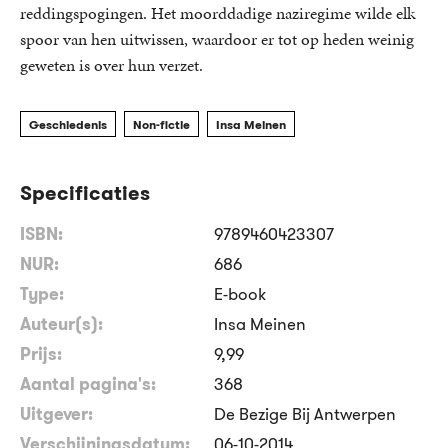
reddingspogingen. Het moorddadige naziregime wilde elk
spoor van hen uitwissen, waardoor er tot op heden weinig
geweten is over hun verzet.
Geschiedenis
Non-fictie
Insa Meinen
Specificaties
ISBN:
9789460423307
NUR:
686
Type:
E-book
Auteur(s):
Insa Meinen
Prijs:
9
,
99
Aantal pagina's:
368
Uitgever:
De Bezige Bij Antwerpen
Verschijningsdatum:
06-10-2014