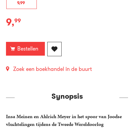
9
,
99
9
,
99
E-
book:
Bestellen
Zoek een boekhandel in de buurt
Synopsis
Insa Meinen en Ahlrich Meyer in het spoor van Joodse
vluchtelingen tijdens de Tweede Wereldoorlog