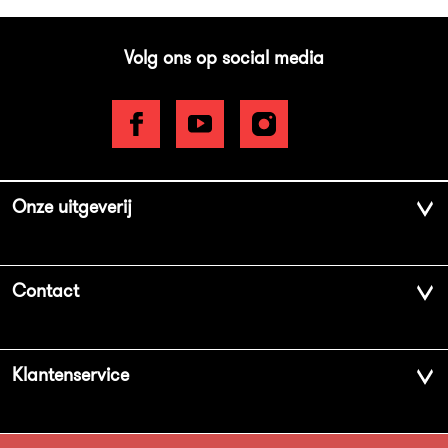
Volg ons op social media
Onze uitgeverij
Over ons
Contact
Geschiedenis
Contactinformatie
Klantenservice
Aanbiedingsbrochures
Voor de pers
Vacatures
FAQ Boekenwebshop