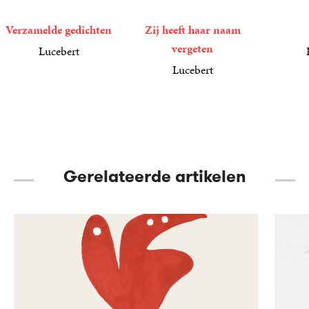
Verzamelde gedichten
Zij heeft haar naam
vergeten
Lucebert
44
Paperback
,
99
49
Losbladi
,
90
Lucebert
6
E-
,
99
book
Gerelateerde artikelen