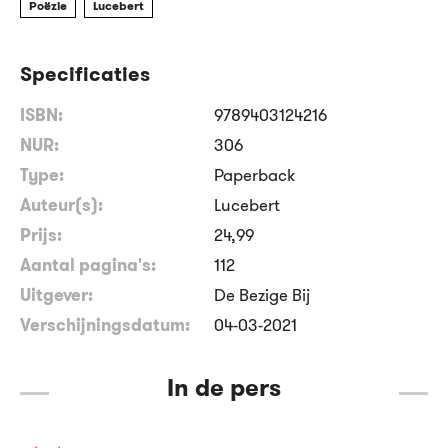
Poëzie
Lucebert
Specificaties
ISBN:
9789403124216
NUR:
306
Type:
Paperback
Auteur(s):
Lucebert
Prijs:
24
,
99
Aantal pagina's:
112
Uitgever:
De Bezige Bij
Verschijningsdatum:
04-03-2021
In de pers