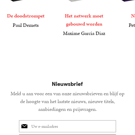
De doodstrompet
Het netwerk moet
N
gebouwd worden
Paul Demets
Pet
22
Paperback
,
99
21
Paperba
,
99
Maxime Garcia Diaz
25
Paperback
,
00
Nieuwsbrief
Meld u aan voor een van onze nieuwsbrieven en blijf op
de hoogte van het laatste nieuws, nieuwe titels,
aanbiedingen en prijsvragen.
E-
mailadres