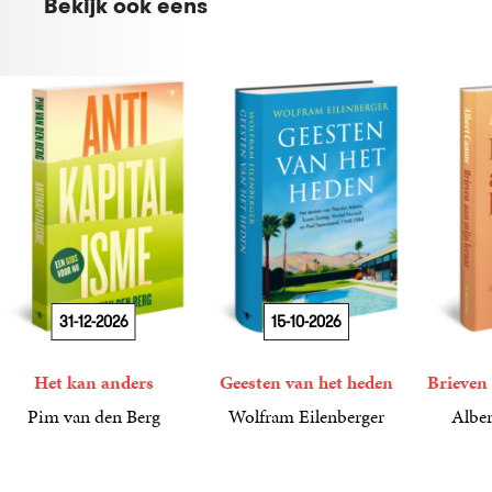
Bekijk ook eens
31-12-2026
15-10-2026
Het kan anders
Geesten van het heden
Brieven 
Pim van den Berg
Wolfram Eilenberger
Alber
19
Paperback
,
99
36
Gebonden
,
99
15
Gebond
,
00