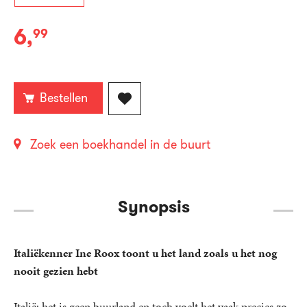
6
,
99
E-
book:
Bestellen
Zoek een boekhandel in de buurt
Synopsis
Italiëkenner Ine Roox toont u het land zoals u het nog
nooit gezien hebt
Italië: het is geen buurland en toch voelt het vaak precies zo