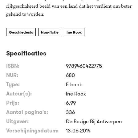
rijkgeschakeerd beeld van een land dat het verdient om beter
gekend te worden.
Geschiedenis
Non-fictie
Ine Roox
Specificaties
ISBN:
9789460422775
NUR:
680
Type:
E-book
Auteur(s):
Ine Roox
Prijs:
6
,
99
Aantal pagina's:
336
Uitgever:
De Bezige Bij Antwerpen
Verschijningsdatum:
13-05-2014