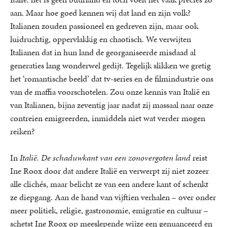
aan. Maar hoe goed kennen wij dat land en zijn volk?
Italianen zouden passioneel en gedreven zijn, maar ook
luidruchtig, oppervlakkig en chaotisch. We verwijten
Italianen dat in hun land de georganiseerde misdaad al
generaties lang wonderwel gedijt. Tegelijk slikken we gretig
het ‘romantische beeld’ dat tv-series en de filmindustrie ons
van de maffia voorschotelen. Zou onze kennis van Italië en
van Italianen, bijna zeventig jaar nadat zij massaal naar onze
contreien emigreerden, inmiddels niet wat verder mogen
reiken?
In
Italië. De schaduwkant van een zonovergoten land
reist
Ine Roox door dat andere Italië en verwerpt zij niet zozeer
alle clichés, maar belicht ze van een andere kant of schenkt
ze diepgang. Aan de hand van vijftien verhalen – over onder
meer politiek, religie, gastronomie, emigratie en cultuur –
schetst Ine Roox op meeslepende wijze een genuanceerd en