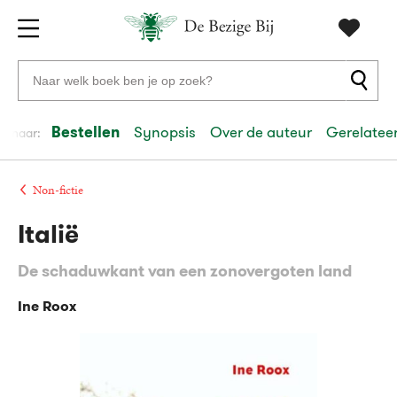
Gratis
vanaf
Zoeken
verzending
20
naar
euro
boeken,
Bestellen
Synopsis
Over de auteur
Gerelateer
el naar:
Voor
auteurs
23:59
volgende
in
en
besteld,
werkdag
huis
uitgevers
Non-fictie
Italië
Veilig
betalen
De schaduwkant van een zonovergoten land
Gratis
retourneren
Ine Roox