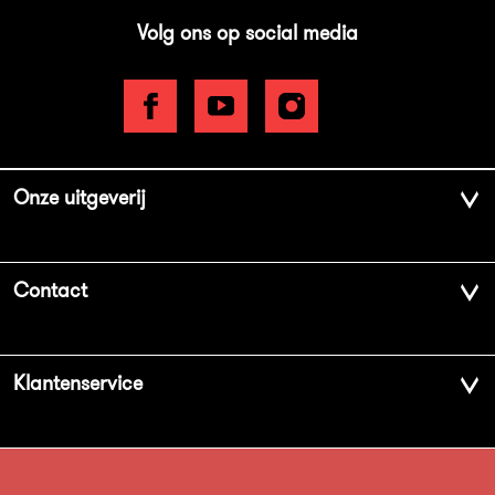
Volg ons op social media
Onze uitgeverij
Over ons
Contact
Geschiedenis
Contactinformatie
Klantenservice
Aanbiedingsbrochures
Voor de pers
Vacatures
FAQ Boekenwebshop
Sprekersbureau