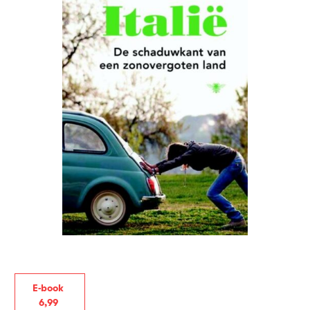
E-book
6
,
99