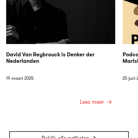
David Van Reybrouck is Denker der
Podca
Nederlanden
Maris
19 maart 2025
25 juni 
Lees meer