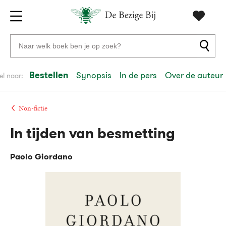
Gratis
vanaf
Zoeken
verzending
20
naar
euro
boeken,
Bestellen
Synopsis
In de pers
Over de auteur
el naar:
Voor
auteurs
23:59
volgende
in
en
besteld,
werkdag
huis
uitgevers
Non-fictie
In tijden van besmetting
Veilig
betalen
Paolo Giordano
Gratis
retourneren