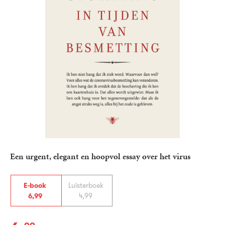
Een urgent, elegant en hoopvol essay over het virus
E-book
Luisterboek
6
,
99
4
,
99