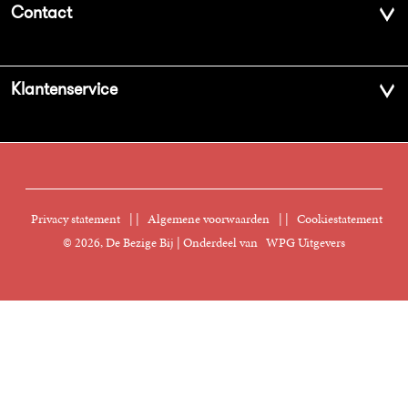
Contact
Geschiedenis
Contactinformatie
Klantenservice
Aanbiedingsbrochures
Voor de pers
Vacatures
FAQ Boekenwebshop
Sprekersbureau
Nieuwsbrief
Digitaal lezen
Privacy statement
|
Algemene voorwaarden
|
Cookiestatement
Manuscripten
© 2026, De Bezige Bij | Onderdeel van
WPG Uitgevers
Klantenservice
Rechten
Foreign Rights