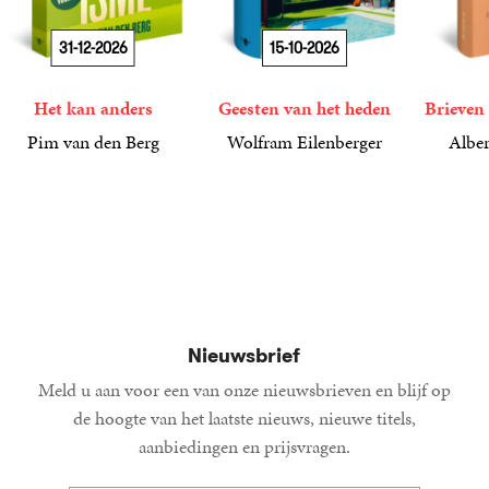
31-12-2026
15-10-2026
Het kan anders
Geesten van het heden
Brieven 
Pim van den Berg
Wolfram Eilenberger
Alber
19
Paperback
,
99
36
Gebonden
,
99
15
Gebond
,
00
Nieuwsbrief
Meld u aan voor een van onze nieuwsbrieven en blijf op
de hoogte van het laatste nieuws, nieuwe titels,
aanbiedingen en prijsvragen.
E-