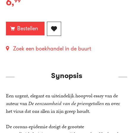
6
,
99
E-
book:
Bestellen
Zoek een boekhandel in de buurt
Synopsis
Een urgent, elegant en uiteindelijk hoopvol essay van de
auteur van
De eenzaamheid van de priemgetallen
en
over
het virus dat ons allen in zijn greep houdt.
De corona-epidemie dreigt de grootste