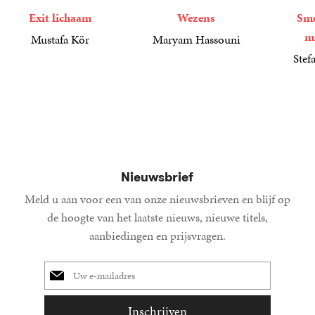
Exit lichaam
Wezens
Sme
m
Mustafa Kör
Maryam Hassouni
21
Paperback
,
99
22
Paperback
,
99
Stef
34
Paperba
,
99
Nieuwsbrief
Meld u aan voor een van onze nieuwsbrieven en blijf op
de hoogte van het laatste nieuws, nieuwe titels,
aanbiedingen en prijsvragen.
E-
mailadres
Inschrijven