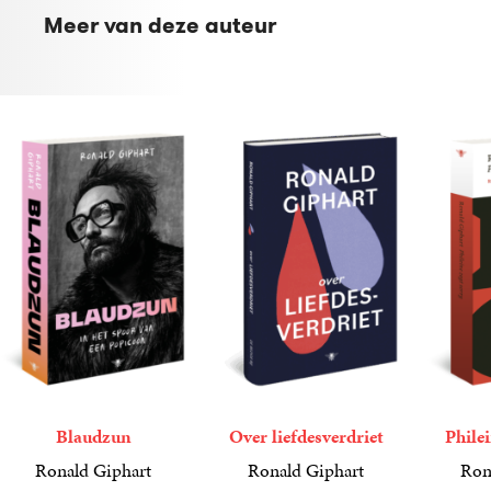
Meer van deze auteur
Blaudzun
Over liefdesverdriet
Phile
Ronald Giphart
Ronald Giphart
Ron