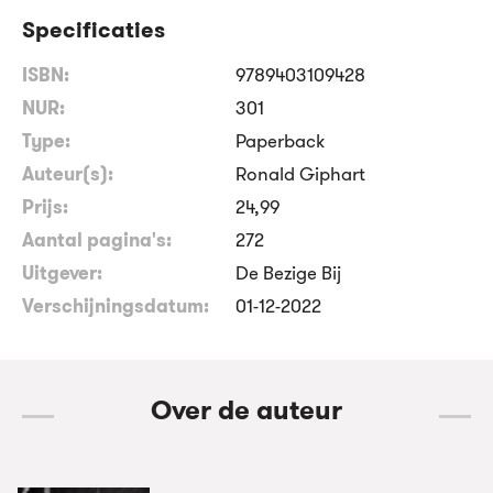
Specificaties
ISBN:
9789403109428
NUR:
301
Type:
Paperback
Auteur(s):
Ronald Giphart
Prijs:
24
,
99
Aantal pagina's:
272
Uitgever:
De Bezige Bij
Verschijningsdatum:
01-12-2022
Over de auteur