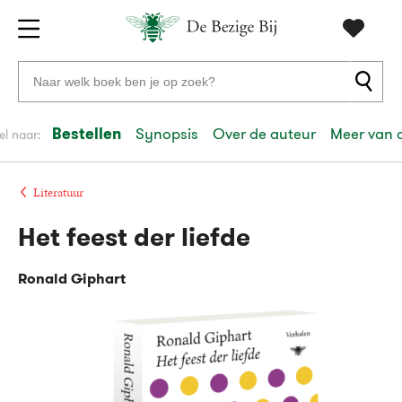
Gratis
vanaf
Zoeken
verzending
20
naar
euro
boeken,
Bestellen
Synopsis
Over de auteur
Meer van 
el naar:
Voor
auteurs
23:59
volgende
in
en
besteld,
werkdag
huis
uitgevers
Literatuur
Het feest der liefde
Veilig
betalen
Ronald Giphart
Gratis
retourneren