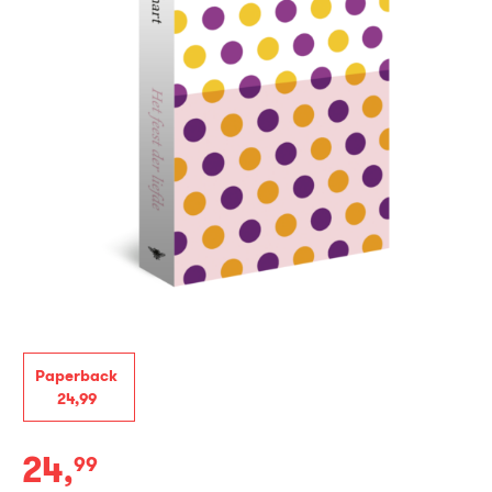
Paperback
24
,
99
24
,
99
Paperback: