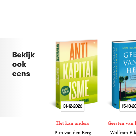
Bekijk
ook
eens
31-12-2026
15-10-2
Het kan anders
Geesten van 
Pim van den Berg
Wolfram Eil