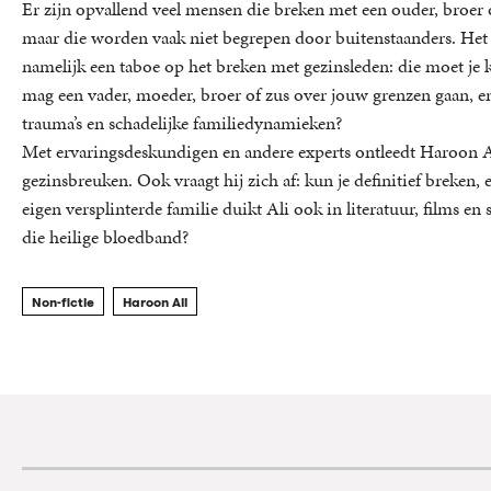
Er zijn opvallend veel mensen die breken met een ouder, broer o
maar die worden vaak niet begrepen door buitenstaanders. Het bl
namelijk een taboe op het breken met gezinsleden: die moet je 
mag een vader, moeder, broer of zus over jouw grenzen gaan, en
trauma’s en schadelijke familiedynamieken?
Met ervaringsdeskundigen en andere experts ontleedt Haroon Ali
gezinsbreuken. Ook vraagt hij zich af: kun je definitief breken, 
eigen versplinterde familie duikt Ali ook in literatuur, films e
die heilige bloedband?
Non-fictie
Haroon Ali