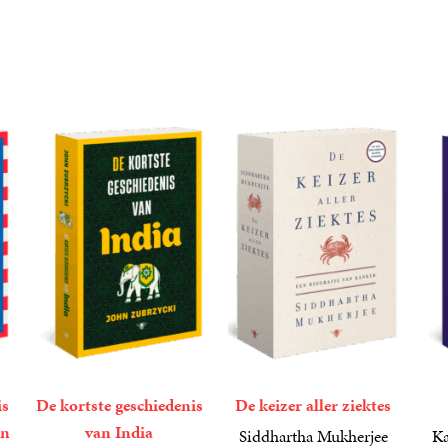
is
De kortste geschiedenis
De keizer aller ziektes
en
van India
Siddhartha Mukherjee
Ka