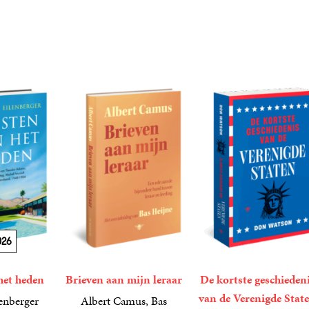
026
het heden
Brieven aan mijn leraar
De kortste geschieden
van de Verenigde Stat
enberger
Albert Camus, Bas