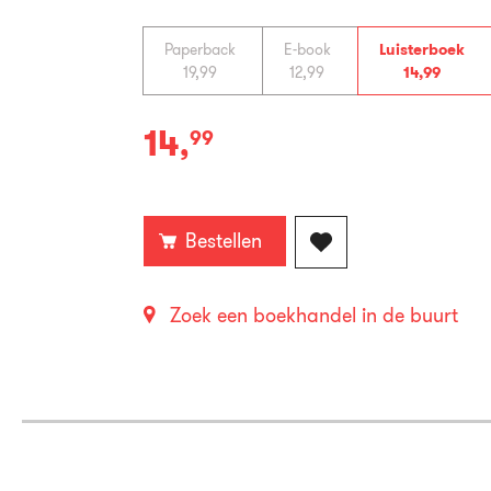
Paperback
E-book
Luisterboek
19
,
99
12
,
99
14
,
99
14
,
99
Luisterboek:
Bestellen
Zoek een boekhandel in de buurt