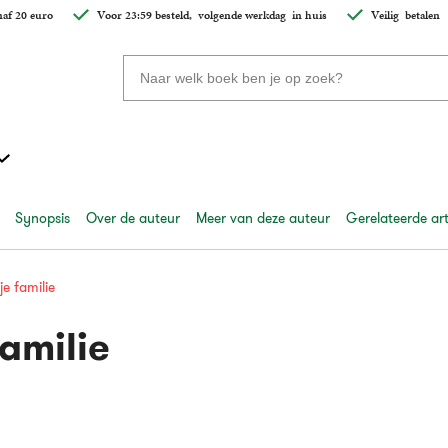
af 20 euro
Voor 23:59 besteld,
volgende werkdag
in huis
Veilig
betalen
Zoeken
naar
boeken,
auteurs
en
uitgevers
Synopsis
Over de auteur
Meer van deze auteur
Gerelateerde art
je familie
familie