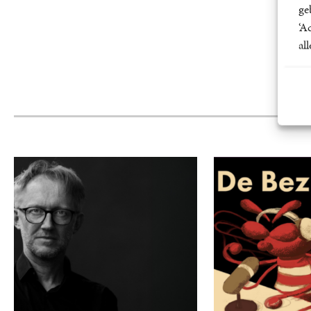
ge
‘A
al