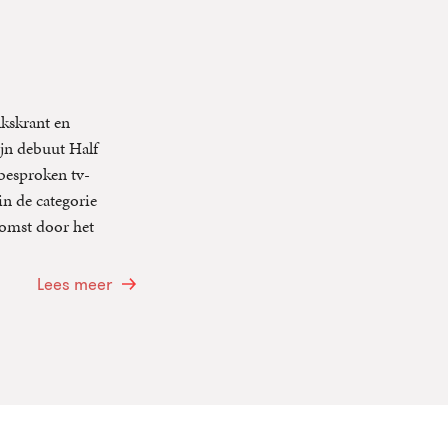
lkskrant en
ijn debuut Half
lbesproken tv-
n de categorie
komst door het
Lees meer