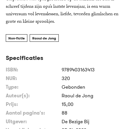
schreef tijdens zijn opa’s laatste levensjaar, is een warm
universum vol levenslessen, liefde, tevreden glimlachen en
grote en kleine sprookjes.
Non-fictie
Raoul de Jong
Specificaties
ISBN:
9789403163413
NUR:
320
Type:
Gebonden
Auteur(s):
Raoul de Jong
Prijs:
15
,
00
Aantal pagina's:
88
Uitgever:
De Bezige Bij