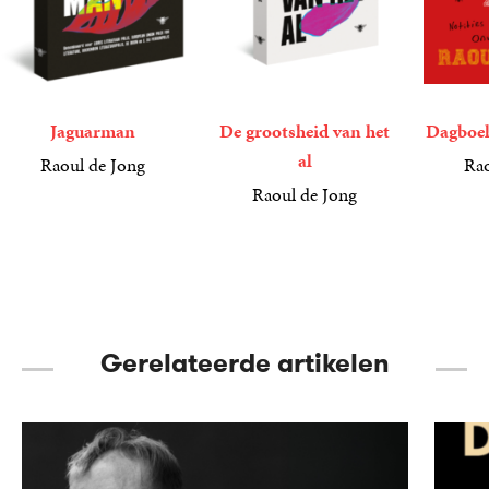
Jaguarman
De grootsheid van het
Dagboek
al
Raoul de Jong
Rao
17
Paperback
,
50
4
E-
,
99
Raoul de Jong
book
17
Paperback
,
50
Gerelateerde artikelen