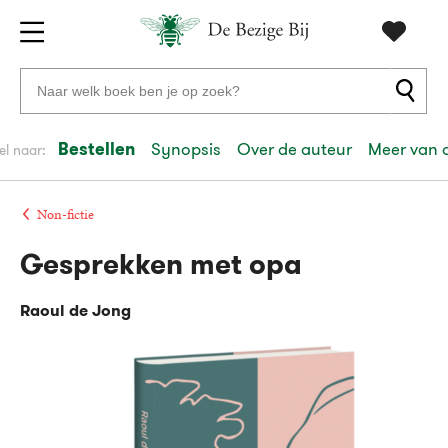
Gratis
vanaf
Zoeken
verzending
20
naar
euro
boeken,
Bestellen
Synopsis
Over de auteur
Meer van 
el naar:
Voor
auteurs
23:59
volgende
in
en
besteld,
werkdag
huis
uitgevers
Non-fictie
Gesprekken met opa
Veilig
betalen
Raoul de Jong
Gratis
retourneren