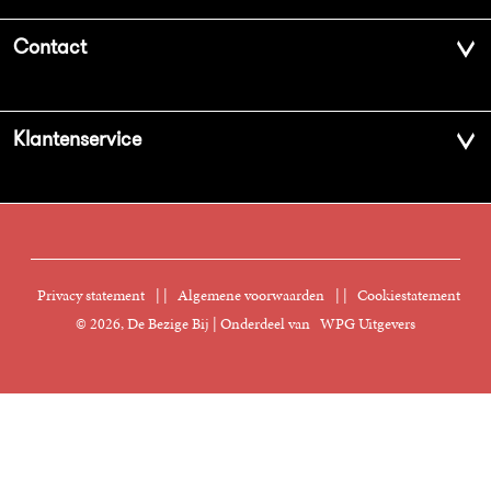
Over ons
Contact
Geschiedenis
Contactinformatie
Klantenservice
Aanbiedingsbrochures
Voor de pers
Vacatures
FAQ Boekenwebshop
Sprekersbureau
Nieuwsbrief
Digitaal lezen
Privacy statement
|
Algemene voorwaarden
|
Cookiestatement
Manuscripten
© 2026, De Bezige Bij | Onderdeel van
WPG Uitgevers
Klantenservice
Rechten
Foreign Rights