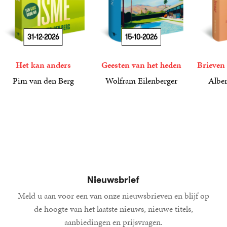
31-12-2026
15-10-2026
Het kan anders
Geesten van het heden
Brieven 
Pim van den Berg
Wolfram Eilenberger
Alber
19
Paperback
,
99
36
Gebonden
,
99
15
Gebond
,
00
Nieuwsbrief
Meld u aan voor een van onze nieuwsbrieven en blijf op
de hoogte van het laatste nieuws, nieuwe titels,
aanbiedingen en prijsvragen.