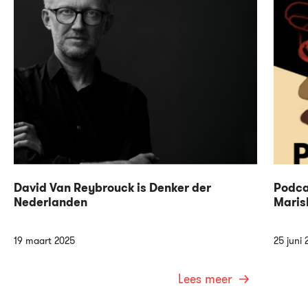
David Van Reybrouck is Denker der
Podca
Nederlanden
Maris
19 maart 2025
25 juni 
Lees meer