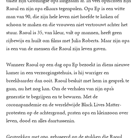
takelt zijn Groningse opa langzaam af. In veel opzichten zijn
Raoul en zijn opa elkaars tegenpolen. Opa Ep is een witte
man van 90, die zijn hele leven niet hoefde te koken of
schoon te maken en die vrouwen niet vertrouwt achter het
stuur. Raoul is 35, van kleur, valt op mannen, heeft geen
rijbewijs en huilt om films met Julia Roberts. Maar zijn opa
is een van de mensen die Raoul zijn leven gaven.
Wanneer Raoul op een dag opa Ep bezoekt in diens nieuwe
kamer in een verzorgingstehuis, is hij warriger en
breekbaarder dan ooit. Raoul besluit met hem in gesprek te
gaan, nu het nog kan. Om de verhalen van zijn opa’s
generatie te begrijpen en te bewaren. Met de
coronapandemie en de wereldwijde Black Lives Matter-
protesten op de achtergrond, praten opa en kleinzoon over
leven, dood en alles daartussenin.
Gesprekken met opa
, gebaseerd op de stukken die Raoul