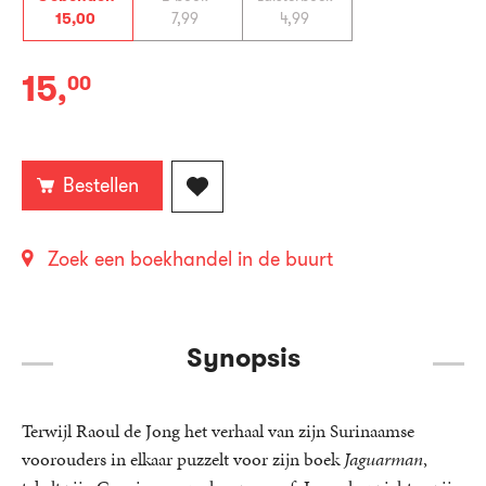
15
,
00
7
,
99
4
,
99
15
,
00
Gebonden:
Bestellen
Zoek een boekhandel in de buurt
Synopsis
Terwijl Raoul de Jong het verhaal van zijn Surinaamse
voorouders in elkaar puzzelt voor zijn boek
Jaguarman
,