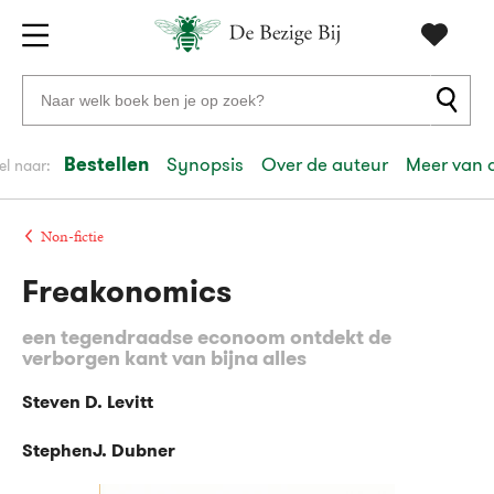
Gratis
vanaf
Zoeken
verzending
20
naar
euro
boeken,
Bestellen
Synopsis
Over de auteur
Meer van 
el naar:
Voor
auteurs
23:59
volgende
in
en
besteld,
werkdag
huis
uitgevers
Non-fictie
Freakonomics
Veilig
betalen
een tegendraadse econoom ontdekt de
Gratis
verborgen kant van bijna alles
retourneren
Steven D. Levitt
StephenJ. Dubner