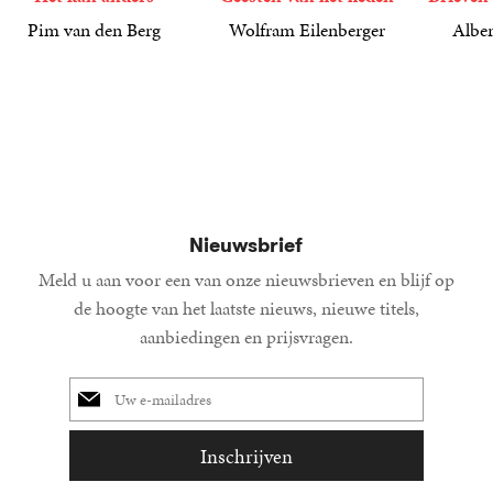
Pim van den Berg
Wolfram Eilenberger
Alber
19
Paperback
,
99
36
Gebonden
,
99
15
Gebond
,
00
Nieuwsbrief
Meld u aan voor een van onze nieuwsbrieven en blijf op
de hoogte van het laatste nieuws, nieuwe titels,
aanbiedingen en prijsvragen.
E-
mailadres
Inschrijven