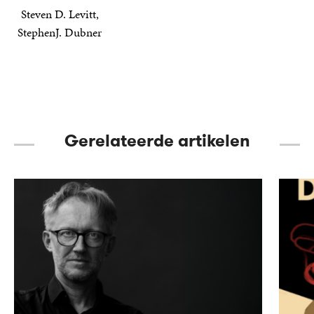
Steven D. Levitt,
StephenJ. Dubner
15
Paperback
,
00
Gerelateerde artikelen