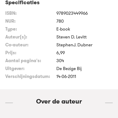
Specificaties
ISBN:
9789023449966
NUR:
780
Type:
E-book
Auteur(s):
Steven D. Levitt
Co-auteur:
StephenJ. Dubner
Prijs:
6
,
99
Aantal pagina's:
304
Uitgever:
De Bezige Bij
Verschijningsdatum:
14-06-2011
Over de auteur