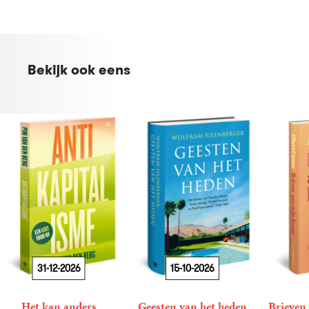
Bekijk ook eens
31-12-2026
15-10-2026
Het kan anders
Geesten van het heden
Brieven 