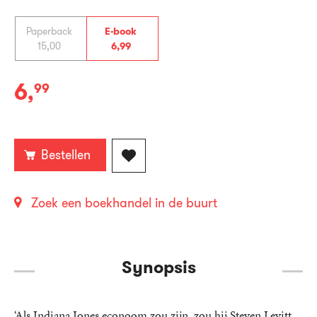
Paperback
E-book
15
,
00
6
,
99
6
,
99
E-
book:
Bestellen
Zoek een boekhandel in de buurt
Synopsis
‘Als Indiana Jones econoom zou zijn, zou hij Steven Levitt