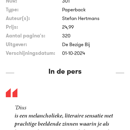
NUR:
301
Type:
Paperback
Auteur(s):
Stefan Hertmans
Prijs:
24
,
99
Aantal pagina's:
320
Uitgever:
De Bezige Bij
Verschijningsdatum:
01-10-2024
In de pers
'Dius
is een melancholieke, literaire sensatie met
prachtige beeldende zinnen waarin je als