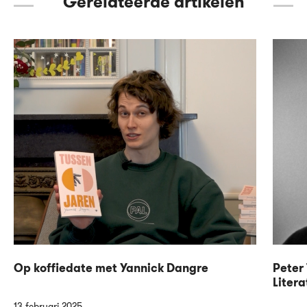
Gerelateerde artikelen
Op koffiedate met Yannick Dangre
Peter 
Litera
13 februari 2025