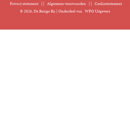
Privacy statement
|
Algemene voorwaarden
|
Cookiestatement
Manuscripten
© 2026, De Bezige Bij | Onderdeel van
WPG Uitgevers
Klantenservice
Rechten
Foreign Rights