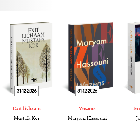
31-12-2026
31-12-2026
Exit lichaam
Wezens
Een
Mustafa Kör
Maryam Hassouni
J
21
Paperback
,
99
22
Paperback
,
99
17
Paperba
,
50