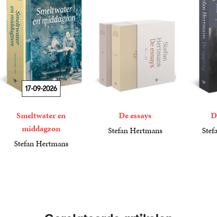
17-09-2026
Smeltwater en
De essays
D
middagzon
Stefan Hertmans
Stef
50
Paperback
,
00
17
Paperba
,
50
Stefan Hertmans
34
Paperback
,
99