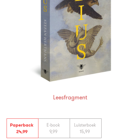
Leesfragment
Paperback
E-book
Luisterboek
24
,
99
9
,
99
15
,
99