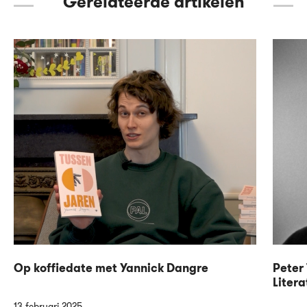
Gerelateerde artikelen
Op koffiedate met Yannick Dangre
Peter 
Litera
13 februari 2025