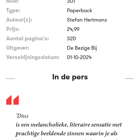
NUR:
301
Type:
Paperback
Auteur(s):
Stefan Hertmans
Prijs:
24
,
99
Aantal pagina's:
320
Uitgever:
De Bezige Bij
Verschijningsdatum:
01-10-2024
In de pers
'Dius
is een melancholieke, literaire sensatie met
prachtige beeldende zinnen waarin je als