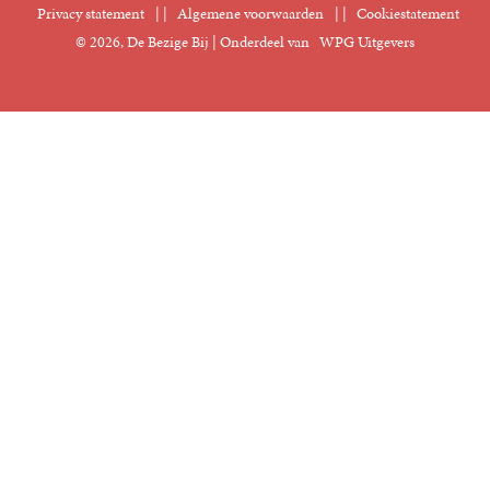
Privacy statement
|
Algemene voorwaarden
|
Cookiestatement
Manuscripten
© 2026, De Bezige Bij | Onderdeel van
WPG Uitgevers
Klantenservice
Rechten
Foreign Rights