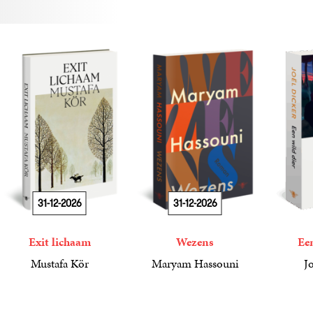
31-12-2026
31-12-2026
Exit lichaam
Wezens
Een
Mustafa Kör
Maryam Hassouni
J
21
Paperback
,
99
22
Paperback
,
99
17
Paperba
,
50