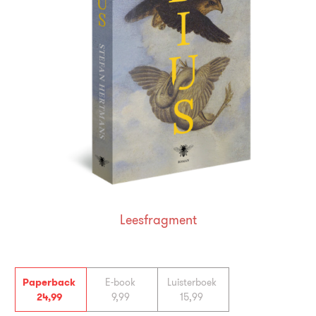
Leesfragment
Paperback
E-book
Luisterboek
24
,
99
9
,
99
15
,
99