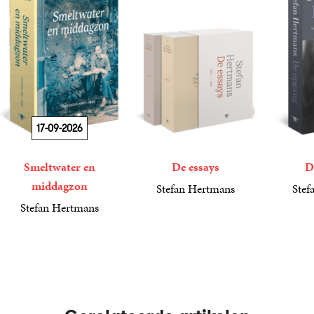
17-09-2026
Smeltwater en
De essays
D
middagzon
Stefan Hertmans
Stef
50
Paperback
,
00
17
Paperba
,
50
Stefan Hertmans
34
Paperback
,
99