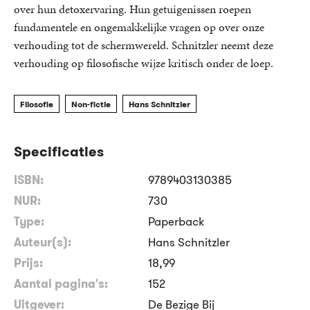
over hun detoxervaring. Hun getuigenissen roepen
fundamentele en ongemakkelijke vragen op over onze
verhouding tot de schermwereld. Schnitzler neemt deze
verhouding op filosofische wijze kritisch onder de loep.
Filosofie
Non-fictie
Hans Schnitzler
Specificaties
ISBN:
9789403130385
NUR:
730
Type:
Paperback
Auteur(s):
Hans Schnitzler
Prijs:
18
,
99
Aantal pagina's:
152
Uitgever:
De Bezige Bij