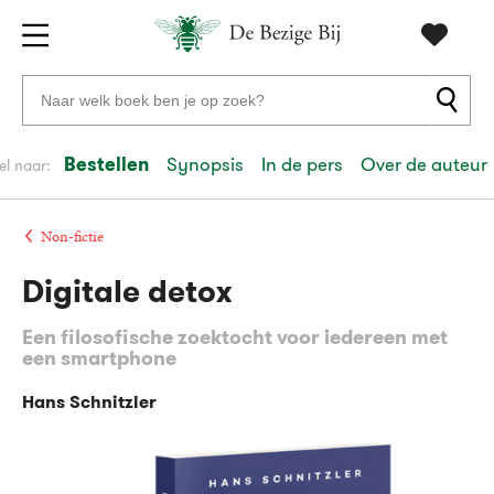
Gratis
vanaf
Zoeken
verzending
20
naar
euro
boeken,
Bestellen
Synopsis
In de pers
Over de auteur
el naar:
Voor
auteurs
23:59
volgende
in
en
besteld,
werkdag
huis
uitgevers
Non-fictie
Digitale detox
Veilig
betalen
Een filosofische zoektocht voor iedereen met
Gratis
een smartphone
retourneren
Hans Schnitzler