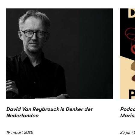
David Van Reybrouck is Denker der
Podca
Nederlanden
Maris
19 maart 2025
25 juni 