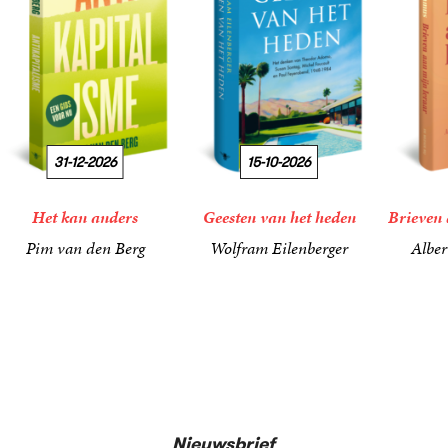
31-12-2026
15-10-2026
Het kan anders
Geesten van het heden
Brieven 
Pim van den Berg
Wolfram Eilenberger
Alber
19
Paperback
,
99
36
Gebonden
,
99
15
Gebond
,
00
Nieuwsbrief