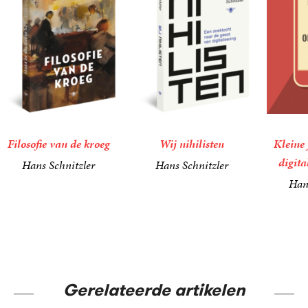
Filosofie van de kroeg
Wij nihilisten
Kleine 
digita
Hans Schnitzler
Hans Schnitzler
19
Paperback
,
99
18
Paperback
,
99
Han
6
E-
,
99
book
Gerelateerde artikelen