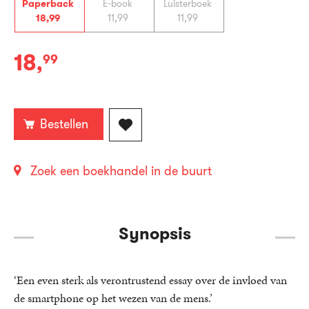
Paperback
E-book
Luisterboek
18
,
99
11
,
99
11
,
99
18
,
99
Paperback:
Bestellen
Zoek een boekhandel in de buurt
Synopsis
‘Een even sterk als verontrustend essay over de invloed van
de smartphone op het wezen van de mens.’