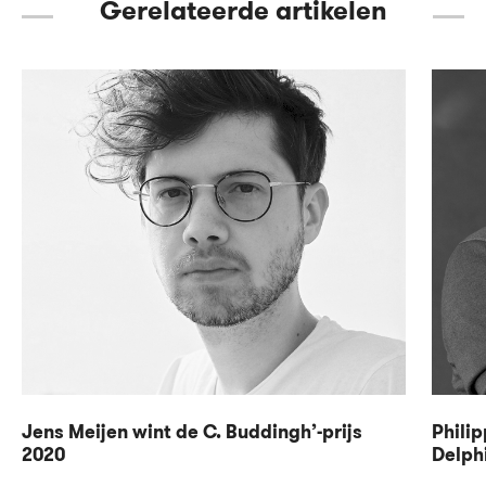
Gerelateerde artikelen
Jens Meijen wint de C. Buddingh’-prijs
Phili
2020
Delph