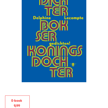
E-book
9
,
99