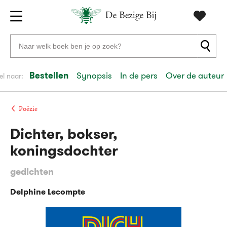
Gratis
vanaf
Zoeken
verzending
20
naar
euro
boeken,
Bestellen
Synopsis
In de pers
Over de auteur
el naar:
Voor
auteurs
23:59
volgende
in
en
besteld,
werkdag
huis
uitgevers
Poëzie
Dichter, bokser,
Veilig
betalen
koningsdochter
Gratis
gedichten
retourneren
Delphine Lecompte