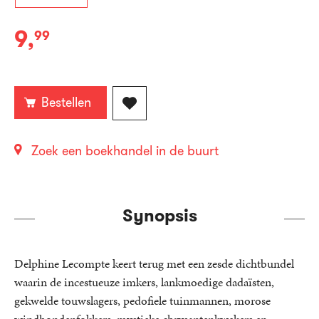
9
,
99
E-
book:
Bestellen
Zoek een boekhandel in de buurt
Synopsis
Delphine Lecompte keert terug met een zesde dichtbundel
waarin de incestueuze imkers, lankmoedige dadaïsten,
gekwelde touwslagers, pedofiele tuinmannen, morose
windhondenfokkers, mystieke chrysantenkwekers en