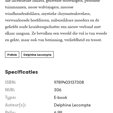
alle incestueuze imkers, gekwelde touwslagers, pedofiele
tuinmannen, norse walvisjagers, morose
windhondenfokkers, mystieke chrysantenkwekers,
verwaarloosde hoefdieren, onbereikbare moeders en de
geliefde oude kruisboogschutter een nieuw verband met
elkaar aangaan. Ze bevolken een wereld die vol is van woede
en gekte, maar ook van bezinning, verliefdheid en troost.
Poëzie
Delphine Lecompte
Specificaties
ISBN:
9789403137308
NUR:
306
Type:
E-book
Auteur(s):
Delphine Lecompte
Prijs:
6
,
99