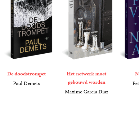
De doodstrompet
Het netwerk moet
N
gebouwd worden
Paul Demets
Pet
22
Paperback
,
99
21
Paperba
,
99
Maxime Garcia Diaz
25
Paperback
,
00