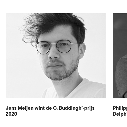
Jens Meijen wint de C. Buddingh’-prijs
Phili
2020
Delph