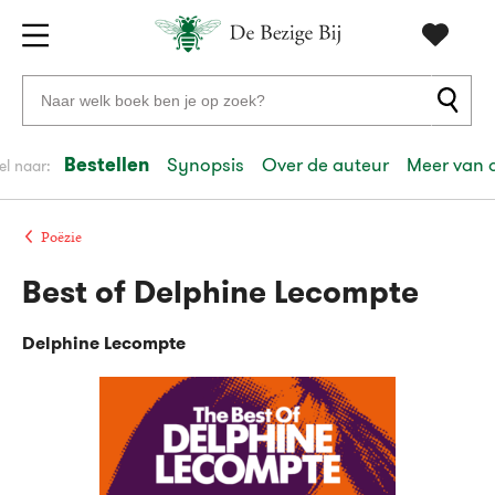
Gratis
vanaf
Zoeken
verzending
20
naar
euro
boeken,
Bestellen
Synopsis
Over de auteur
Meer van 
el naar:
Voor
auteurs
23:59
volgende
in
en
besteld,
werkdag
huis
uitgevers
Poëzie
Best of Delphine Lecompte
Veilig
betalen
Delphine Lecompte
Gratis
retourneren