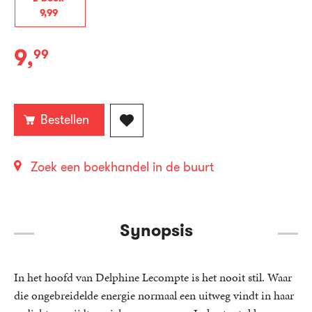
9
,
99
9
,
99
E-
book:
Bestellen
Zoek een boekhandel in de buurt
Synopsis
In het hoofd van Delphine Lecompte is het nooit stil. Waar
die ongebreidelde energie normaal een uitweg vindt in haar