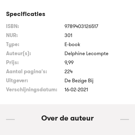
Specificaties
ISBN:
9789403126517
NUR:
301
Type:
E-book
Auteur(s):
Delphine Lecompte
Prijs:
9
,
99
Aantal pagina's:
224
Uitgever:
De Bezige Bij
Verschijningsdatum:
16-02-2021
Over de auteur