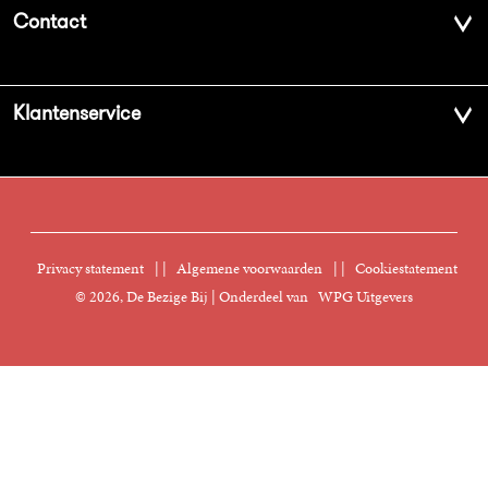
Over ons
Contact
Geschiedenis
Contactinformatie
Klantenservice
Aanbiedingsbrochures
Voor de pers
Vacatures
FAQ Boekenwebshop
Sprekersbureau
Nieuwsbrief
Digitaal lezen
Privacy statement
|
Algemene voorwaarden
|
Cookiestatement
Manuscripten
© 2026, De Bezige Bij | Onderdeel van
WPG Uitgevers
Klantenservice
Rechten
Foreign Rights