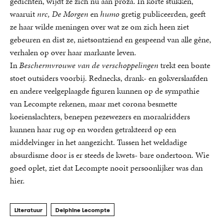
gedichten, wijdt ze zich nu aan proza. In korte stukken,
waaruit
nrc, De Morgen
en
humo
gretig publiceerden, geeft
ze haar wilde meningen over wat ze om zich heen ziet
gebeuren en dist ze, nietsontziend en gespeend van alle gêne,
verhalen op over haar markante leven.
In
Beschermvrouwe van de verschoppelingen
trekt een bonte
stoet outsiders voorbij. Rednecks, drank- en gokverslaafden
en andere veelgeplaagde figuren kunnen op de sympathie
van Lecompte rekenen, maar met corona besmette
koeienslachters, benepen pezewezers en moraalridders
kunnen haar rug op en worden getrakteerd op een
middelvinger in het aangezicht. Tussen het weldadige
absurdisme door is er steeds de kwets- bare ondertoon. Wie
goed oplet, ziet dat Lecompte nooit persoonlijker was dan
hier.
Literatuur
Delphine Lecompte