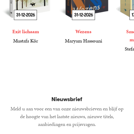
31-12-2026
31-12-2026
1
Exit lichaam
Wezens
Sme
m
Mustafa Kör
Maryam Hassouni
21
Paperback
,
99
22
Paperback
,
99
Stef
34
Paperba
,
99
Nieuwsbrief
Meld u aan voor een van onze nieuwsbrieven en blijf op
de hoogte van het laatste nieuws, nieuwe titels,
aanbiedingen en prijsvragen.