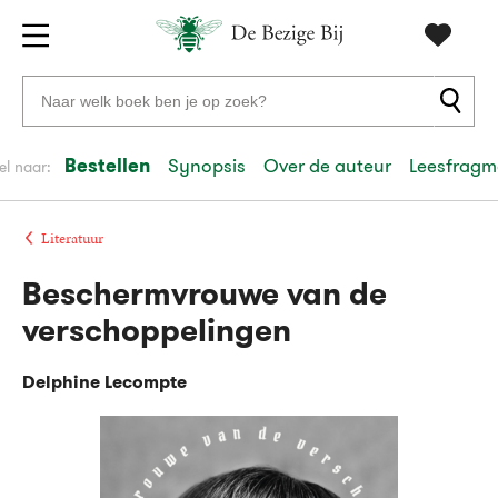
Gratis
vanaf
Zoeken
verzending
20
naar
euro
boeken,
Bestellen
Synopsis
Over de auteur
Leesfragm
el naar:
Voor
auteurs
23:59
volgende
in
en
besteld,
werkdag
huis
uitgevers
Literatuur
Beschermvrouwe van de
Veilig
betalen
verschoppelingen
Gratis
retourneren
Delphine Lecompte