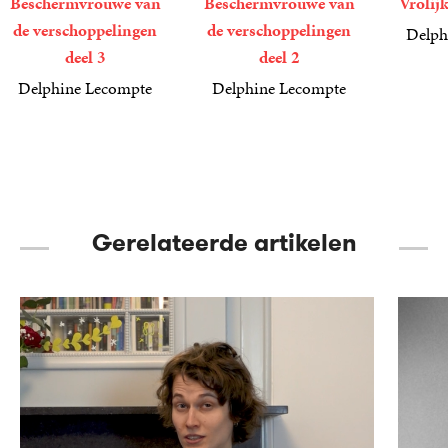
Beschermvrouwe van
Beschermvrouwe van
Vrolij
de verschoppelingen
de verschoppelingen
Delph
deel 3
deel 2
6
E-
,
99
book
Delphine Lecompte
Delphine Lecompte
12
E-
,
99
9
E-
,
99
book
book
Gerelateerde artikelen